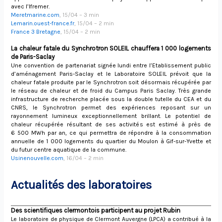
avec l’Ifremer.
Meretmarine.com
, 15/04 – 3 min
Lemarin.ouest-france.fr
, 15/04 – 2 min
France 3 Bretagne
, 15/04 – 2 min
La chaleur fatale du Synchrotron SOLEIL chauffera 1 000 logements
de Paris-Saclay
Une convention de partenariat signée lundi entre l’Etablissement public
d’aménagement Paris-Saclay et le Laboratoire SOLEIL prévoit que la
chaleur fatale produite par le Synchrotron soit désormais récupérée par
le réseau de chaleur et de froid du Campus Paris Saclay. Très grande
infrastructure de recherche placée sous la double tutelle du CEA et du
CNRS, le Synchrotron permet des expériences reposant sur un
rayonnement lumineux exceptionnellement brillant. Le potentiel de
chaleur récupérée résultant de ses activités est estimé à près de
6 500 MWh par an, ce qui permettra de répondre à la consommation
annuelle de 1 000 logements du quartier du Moulon à Gif-sur-Yvette et
du futur centre aquatique de la commune.
Usinenouvelle.com
, 16/04 – 2 min
Actualités des laboratoires
Des scientifiques clermontois participent au projet Rubin
Le laboratoire de physique de Clermont Auvergne (LPCA) a contribué à la