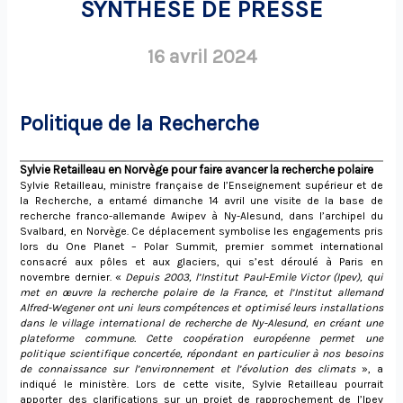
SYNTHÈSE DE PRESSE
16 avril 2024
Politique de la Recherche
Sylvie Retailleau en Norvège pour faire avancer la recherche polaire
Sylvie Retailleau, ministre française de l’Enseignement supérieur et de
la Recherche, a entamé dimanche 14 avril une visite de la base de
recherche franco-allemande Awipev à Ny-Alesund, dans l’archipel du
Svalbard, en Norvège. Ce déplacement symbolise les engagements pris
lors du One Planet – Polar Summit, premier sommet international
consacré aux pôles et aux glaciers, qui s’est déroulé à Paris en
novembre dernier. «
Depuis 2003, l’Institut Paul-Emile Victor (Ipev), qui
met en œuvre la recherche polaire de la France, et l’Institut allemand
Alfred-Wegener ont uni leurs compétences et optimisé leurs installations
dans le village international de recherche de Ny-Alesund, en créant une
plateforme commune. Cette coopération européenne permet une
politique scientifique concertée, répondant en particulier à nos besoins
de connaissance sur l’environnement et l’évolution des climats
», a
indiqué le ministère. Lors de cette visite, Sylvie Retailleau pourrait
apporter des clarifications sur un projet de rapprochement de l’Ipev