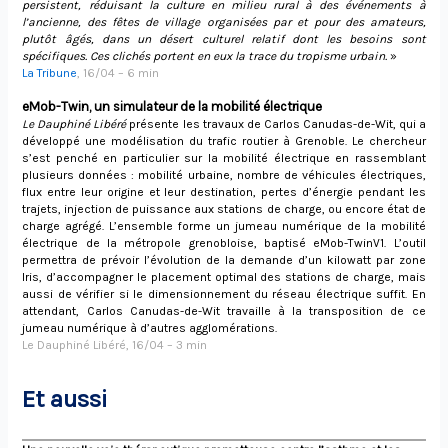
persistent, réduisant la culture en milieu rural à des événements à
l’ancienne, des fêtes de village organisées par et pour des amateurs,
plutôt âgés, dans un désert culturel relatif dont les besoins sont
spécifiques. Ces clichés portent en eux la trace du tropisme urbain.
»
La Tribune
, 16/04 – 6 min
eMob-Twin, un simulateur de la mobilité électrique
Le Dauphiné Libéré
présente les travaux de Carlos Canudas-de-Wit, qui a
développé une modélisation du trafic routier à Grenoble. Le chercheur
s’est penché en particulier sur la mobilité électrique en rassemblant
plusieurs données : mobilité urbaine, nombre de véhicules électriques,
flux entre leur origine et leur destination, pertes d’énergie pendant les
trajets, injection de puissance aux stations de charge, ou encore état de
charge agrégé. L’ensemble forme un jumeau numérique de la mobilité
électrique de la métropole grenobloise, baptisé eMob-TwinV1. L’outil
permettra de prévoir l’évolution de la demande d’un kilowatt par zone
Iris, d’accompagner le placement optimal des stations de charge, mais
aussi de vérifier si le dimensionnement du réseau électrique suffit. En
attendant, Carlos Canudas-de-Wit travaille à la transposition de ce
jumeau numérique à d’autres agglomérations.
Le Dauphiné Libéré, 16/04 – 3 min
Et aussi