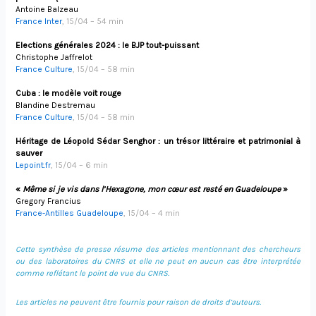
Antoine Balzeau
France Inter
, 15/04 – 54 min
Elections générales 2024 : le BJP tout-puissant
Christophe Jaffrelot
France Culture
, 15/04 – 58 min
Cuba : le modèle voit rouge
Blandine Destremau
France Culture
, 15/04 – 58 min
Héritage de Léopold Sédar Senghor : un trésor littéraire et patrimonial à
sauver
Lepoint.fr
, 15/04 – 6 min
«
Même si je vis dans l’Hexagone, mon cœur est resté en Guadeloupe
»
Gregory Francius
France-Antilles Guadeloupe
, 15/04 – 4 min
Cette synthèse de presse résume des articles mentionnant des chercheurs
ou des laboratoires du CNRS et elle ne peut en aucun cas être interprétée
comme reflétant le point de vue du CNRS.
Les articles ne peuvent être fournis pour raison de droits d’auteurs.