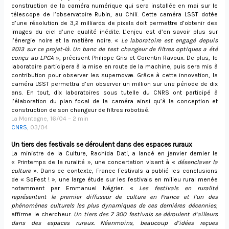
construction de la caméra numérique qui sera installée en mai sur le
télescope de l’observatoire Rubin, au Chili. Cette caméra LSST dotée
d’une résolution de 3,2 milliards de pixels doit permettre d’obtenir des
images du ciel d’une qualité inédite. L’enjeu est d’en savoir plus sur
l’énergie noire et la matière noire. «
Le laboratoire est engagé depuis
2013 sur ce projet-là. Un banc de test changeur de filtres optiques a été
conçu au LPCA
», précisent Philippe Gris et Corentin Ravoux. De plus, le
laboratoire participera à la mise en route de la machine, puis sera mis à
contribution pour observer les supernovæ. Grâce à cette innovation, la
caméra LSST permettra d’en observer un million sur une période de dix
ans. En tout, dix laboratoires sous tutelle du CNRS ont participé à
l’élaboration du plan focal de la caméra ainsi qu’à la conception et
construction de son changeur de filtres robotisé.
La Montagne, 16/04 – 2 min
CNRS
, 03/04
Un tiers des festivals se déroulent dans des espaces ruraux
La ministre de la Culture, Rachida Dati, a lancé en janvier dernier le
« Printemps de la ruralité », une concertation visant à «
désenclaver la
culture
». Dans ce contexte, France Festivals a publié les conclusions
de « SoFest ! », une large étude sur les festivals en milieu rural menée
notamment par Emmanuel Négrier. «
Les festivals en ruralité
représentent le premier diffuseur de culture en France et l’un des
phénomènes culturels les plus dynamiques de ces dernières décennies
,
affirme le chercheur.
Un tiers des 7 300 festivals se déroulent d’ailleurs
dans des espaces ruraux. Néanmoins, beaucoup d’idées reçues