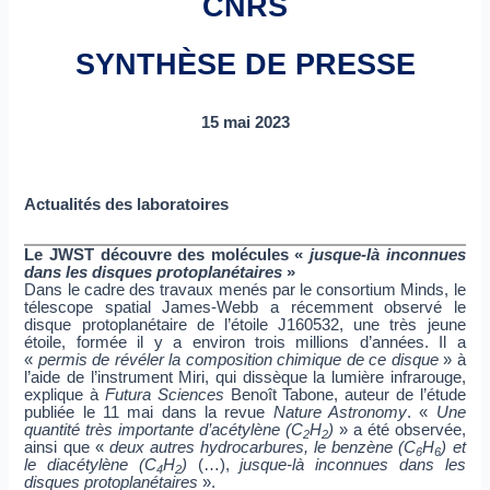
CNRS
SYNTHÈSE DE PRESSE
15 mai 2023
Actualités des laboratoires
Le JWST découvre des molécules «
jusque-là inconnues
dans les disques protoplanétaires
»
Dans le cadre des travaux menés par le consortium Minds,
le télescope spatial James-Webb a récemment observé le
disque protoplanétaire de l’étoile J160532, une très jeune
étoile, formée il y a environ trois millions d’années. Il a
«
permis de révéler la composition chimique de ce disque
» à
l’aide de l’instrument Miri, qui dissèque la lumière
infrarouge, explique à
Futura Sciences
Benoît Tabone, auteur
de l’étude publiée le 11 mai dans la revue
Nature Astronomy
.
«
Une quantité très importante d’acétylène (C
H
)
» a été
2
2
observée, ainsi que «
deux autres hydrocarbures, le benzène
(C
H
) et le diacétylène (C
H
)
(…),
jusque-là inconnues dans
6
6
4
2