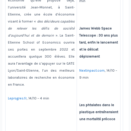
économie qu’elle propose déjà,
min
l’université Jean-Monnet, à Saint-
Etienne, crée une école d’économie
visant à former «
des décideurs capables
de relever les défis de société
James Webb Space
d’aujourd’hui et de demain
». La Saint-
Telescope : 30 ans plus
Etienne School of Economics ouvrira
tard, enfin le lancement
ses portes en septembre 2022 et
et le délicat
accueillera quelque 300 élèves. Elle
déploiement
aura l’avantage de s’appuyer sur le GATE
Lyon/Saint-Etienne, l’un des meilleurs
Nextinpact.com
, 14/10 –
laboratoires de recherche en économie
9 min
en France.
Leprogres.fr
, 14/10 – 4 min
Les phtalates dans le
plastique entraîneraient
une mortalité précoce