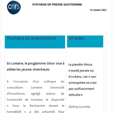
POLITIQUE DE LA RECHERCHE
ET AUSSI…
En Lorraine, le programme Orion vise à
La planète Vénus
attirer les jeunes chercheurs
n’aurait jamais eu
d’océans, car «
son
A l’occasion d’un colloque du
atmosphère ne s’est
consortium Lorraine Université
pas suffisamment
d’Excellence, agrégé autour de
refroidie
»
l’université de Lorraine, le dispositif
« Oser la Recherche durant la
Jérémy Leconte
formatION » a été présenté. Pour