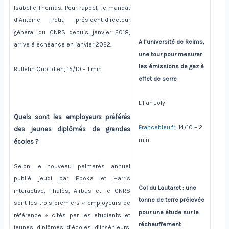
Isabelle Thomas. Pour rappel, le mandat
d’Antoine Petit, président-directeur
général du CNRS depuis janvier 2018,
A
l’université de Reims,
arrive à échéance en janvier 2022.
une tour pour mesurer
les émissions de gaz à
Bulletin Quotidien, 15/10 – 1 min
effet de serre
Lilian Joly
Quels sont les employeurs préférés
Francebleu.fr
, 14/10 – 2
des jeunes diplômés de grandes
min
écoles ?
Selon le nouveau palmarès annuel
publié jeudi par Epoka et Harris
Col du Lautaret : une
interactive, Thalès, Airbus et le CNRS
tonne de terre prélevée
sont les trois premiers « employeurs de
pour une étude sur le
référence » cités par les étudiants et
réchauffement
jeunes diplômés d’écoles d’ingénieurs.