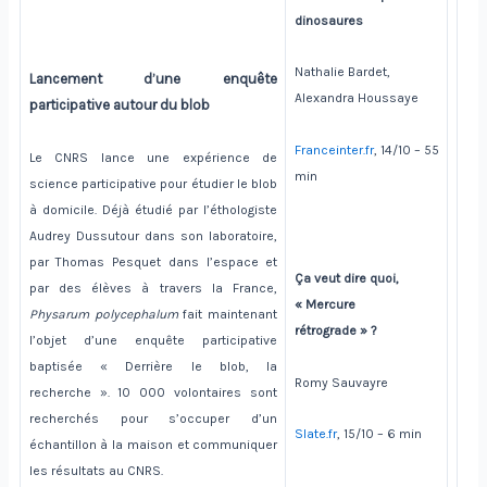
dinosaures
Nathalie Bardet,
Lancement d’une enquête
Alexandra Houssaye
participative autour du blob
Franceinter.fr
, 14/10 – 55
Le CNRS lance une expérience de
min
science participative pour étudier le blob
à domicile. Déjà étudié par l’éthologiste
Audrey Dussutour dans son laboratoire,
par Thomas Pesquet dans l’espace et
Ça veut dire quoi,
par des élèves à travers la France,
« Mercure
Physarum polycephalum
fait maintenant
rétrograde » ?
l’objet d’une enquête participative
baptisée « Derrière le blob, la
Romy Sauvayre
recherche ». 10 000 volontaires sont
recherchés pour s’occuper d’un
Slate.fr
, 15/10 – 6 min
échantillon à la maison et communiquer
les résultats au CNRS.