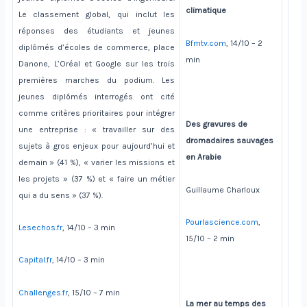
climatique
Le classement global, qui inclut les
réponses des étudiants et jeunes
Bfmtv.com
, 14/10 – 2
diplômés d’écoles de commerce, place
min
Danone, L’Oréal et Google sur les trois
premières marches du podium. Les
jeunes diplômés interrogés ont cité
comme critères prioritaires pour intégrer
Des gravures de
une entreprise : « travailler sur des
dromadaires sauvages
sujets à gros enjeux pour aujourd’hui et
en Arabie
demain » (41 %), « varier les missions et
les projets » (37 %) et « faire un métier
Guillaume Charloux
qui a du sens » (37 %).
Pourlascience.com
,
Lesechos.fr
, 14/10 – 3 min
15/10 – 2 min
Capital.fr
, 14/10 – 3 min
Challenges.fr
, 15/10 – 7 min
La mer au temps des