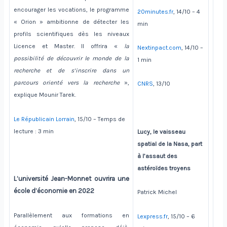
encourager les vocations, le programme
20minutes.fr
, 14/10 – 4
« Orion » ambitionne de détecter les
min
profils scientifiques dès les niveaux
Licence et Master. Il offrira «
la
Nextinpact.com
, 14/10 –
possibilité de découvrir le monde de la
1 min
recherche et de s’inscrire dans un
parcours orienté vers la recherche
»,
CNRS
, 13/10
explique Mounir Tarek.
Le Républicain Lorrain
, 15/10 – Temps de
lecture : 3 min
Lucy, le vaisseau
spatial de la Nasa, part
à l’assaut des
astéroïdes troyens
L’université Jean-Monnet ouvrira une
école d’économie en 2022
Patrick Michel
Parallèlement aux formations en
Lexpress.fr
, 15/10 – 6