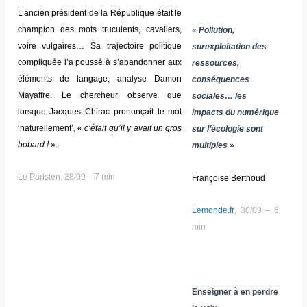
L’ancien président de la République était le
champion des mots truculents, cavaliers,
«
Pollution,
voire vulgaires… Sa trajectoire politique
surexploitation des
compliquée l’a poussé à s’abandonner aux
ressources,
éléments de langage, analyse Damon
conséquences
Mayaffre. Le chercheur observe que
sociales… les
lorsque Jacques Chirac prononçait le mot
impacts du numérique
‘naturellement’, «
c’était qu’il y avait un gros
sur l’écologie sont
bobard !
».
multiples
»
Le Parisien, 28/09 – 7 min
Françoise Berthoud
Lemonde.fr
, 30/09 – 6
min
Enseigner à en perdre