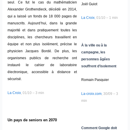
seul. Ce fut le cas du mathématicien
Joël Guiot
Alexander Grothendieck, décédé en 2014,
qui a laissé un fonds de 18 000 pages de
La Croix
, 01/10 – 1 min
manuscrits. Aujourd’hui, dans la grande
majorité et dans pratiquement toutes les
disciplines, les chercheurs travaillent en
équipe et non plus isolément, précise le
À la ville ou à la
physicien Jacques Bordé. De plus, les
campagne, les
organismes publics de recherche ont
personnes âgées
instauré le cahier de laboratoire
souffrent d’isolement
électronique, accessible à distance et
sécurisé.
Romain Pasquier
La Croix
, 01/10 – 3 min
La-croix.com
, 30/09 – 3
min
Un pays de seniors en 2070
Comment Google doit