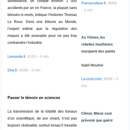
surveillance, on compte environ 1 000
Franceculture.fr
, 30/09
accidents par an en France, la plupart sans
– 2 min
blessés ni morts, indique l’historien Thomas
Le Roux. Dans une tribune au
Monde
,
l’expert estime que la régulation des
risques a été assouplie pour ne pas trop
Au Yémen, les
contraindre l’industrie.
rebelles houthistes
marquent des points
Lemonde.fr
, 01/10 – 6 min
Nabil Mouline
Dna.fr
, 30/09 – 3 min
La-croix.com
, 30/09 – 3
min
Passer le témoin en sciences
La transmission de la totalité des travaux
Climat. Mieux vaut
d’un scientifique, de son vivant, n’est pas
prévenir que guérir
toujours réalisable, surtout lorsqu’il travaille