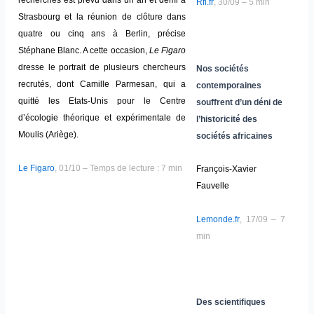
recherches est prévu dans un an et demi à
Rfi.fr
, 30/09 – 5 min
Strasbourg et la réunion de clôture dans
quatre ou cinq ans à Berlin, précise
Stéphane Blanc. A cette occasion,
Le Figaro
dresse le portrait de plusieurs chercheurs
Nos sociétés
recrutés, dont Camille Parmesan, qui a
contemporaines
quitté les Etats-Unis pour le Centre
souffrent d’un déni de
d’écologie théorique et expérimentale de
l’historicité des
Moulis (Ariège).
sociétés africaines
Le Figaro
, 01/10 – Temps de lecture : 7 min
François-Xavier
Fauvelle
Lemonde.fr
, 17/09 – 7
min
Des scientifiques