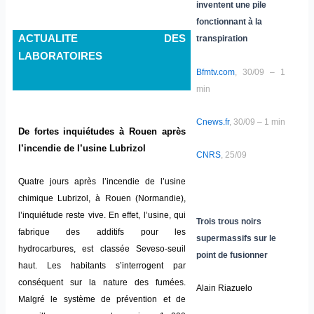
inventent une pile
fonctionnant à la
ACTUALITE DES
transpiration
LABORATOIRES
Bfmtv.com
, 30/09 – 1
min
Cnews.fr
, 30/09 – 1 min
De fortes inquiétudes à Rouen après
l’incendie de l’usine Lubrizol
CNRS
, 25/09
Quatre jours après l’incendie de l’usine
chimique Lubrizol, à Rouen (Normandie),
l’inquiétude reste vive. En effet, l’usine, qui
Trois trous noirs
fabrique des additifs pour les
supermassifs sur le
hydrocarbures, est classée Seveso-seuil
point de fusionner
haut. Les habitants s’interrogent par
conséquent sur la nature des fumées.
Alain Riazuelo
Malgré le système de prévention et de