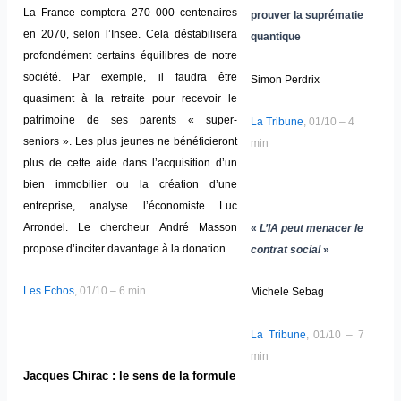
La France comptera 270 000 centenaires
prouver la suprématie
en 2070, selon l’Insee. Cela déstabilisera
quantique
profondément certains équilibres de notre
société. Par exemple, il faudra être
Simon Perdrix
quasiment à la retraite pour recevoir le
patrimoine de ses parents « super-
La Tribune
, 01/10 – 4
seniors ». Les plus jeunes ne bénéficieront
min
plus de cette aide dans l’acquisition d’un
bien immobilier ou la création d’une
entreprise, analyse l’économiste Luc
Arrondel. Le chercheur André Masson
«
L’IA peut menacer le
propose d’inciter davantage à la donation.
contrat social
»
Les Echos
, 01/10 – 6 min
Michele Sebag
La Tribune
, 01/10 – 7
min
Jacques Chirac : le sens de la formule