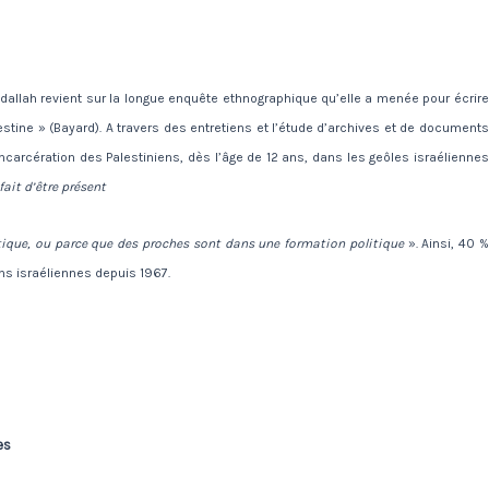
bdallah revient sur la longue enquête ethnographique qu’elle a menée pour écrire
estine » (Bayard). A travers des entretiens et l’étude d’archives et de documents
l’incarcération des Palestiniens, dès l’âge de 12 ans, dans les geôles israéliennes
fait d’être présent
tique, ou parce que des proches sont dans une formation politique
». Ainsi, 40 %
s israéliennes depuis 1967.
es