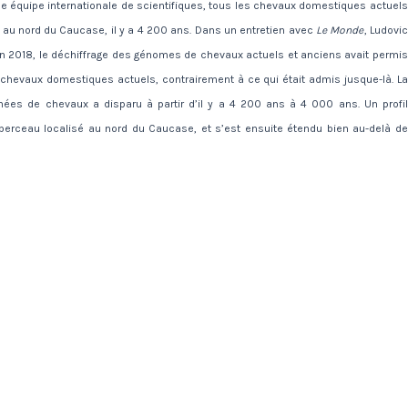
e équipe internationale de scientifiques, tous les chevaux domestiques actuels
 au nord du Caucase, il y a 4 200 ans. Dans un entretien avec
Le Monde
, Ludovic
’en 2018, le déchiffrage des génomes de chevaux actuels et anciens avait permis
des chevaux domestiques actuels, contrairement à ce qui était admis jusque-là. La
gnées de chevaux a disparu à partir d’il y a 4 200 ans à 4 000 ans. Un profil
 berceau localisé au nord du Caucase, et s’est ensuite étendu bien au-delà de