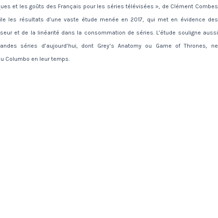
tiques et les goûts des Français pour les séries télévisées », de Clément Combes
ile les résultats d’une vaste étude menée en 2017, qui met en évidence des
eur et de la linéarité dans la consommation de séries. L’étude souligne aussi
grandes séries d’aujourd’hui, dont Grey’s Anatomy ou Game of Thrones, ne
ou Columbo en leur temps.