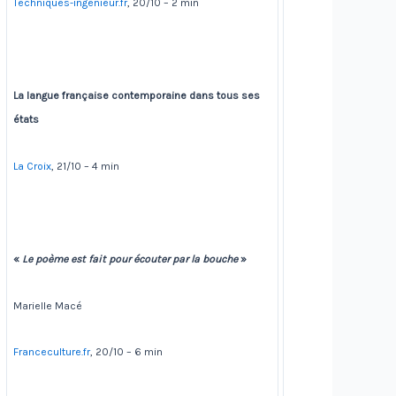
Techniques-ingenieur.fr
, 20/10 – 2 min
La langue française contemporaine dans tous ses
états
La Croix
, 21/10 – 4 min
«
Le poème est fait pour écouter par la bouche
»
Marielle Macé
Franceculture.fr
, 20/10 – 6 min