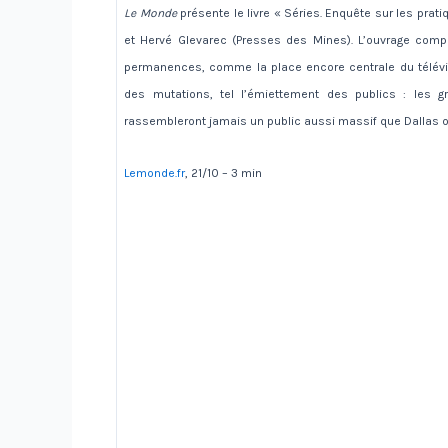
Le Monde
présente le livre « Séries. Enquête sur les pra
et Hervé Glevarec (Presses des Mines). L’ouvrage comp
permanences, comme la place encore centrale du télévis
des mutations, tel l’émiettement des publics : les 
rassembleront jamais un public aussi massif que Dallas 
Lemonde.fr
, 21/10 – 3 min