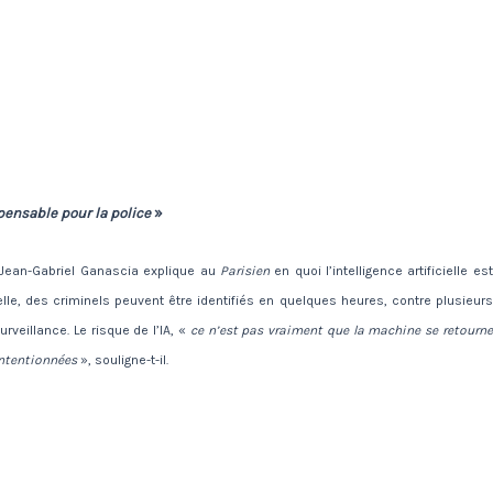
spensable pour la police
»
, Jean-Gabriel Ganascia explique au
Parisien
en quoi l’intelligence artificielle est
lle, des criminels peuvent être identifiés en quelques heures, contre plusieurs
veillance. Le risque de l’IA, «
ce n’est pas vraiment que la machine se retourne
intentionnées
», souligne-t-il.