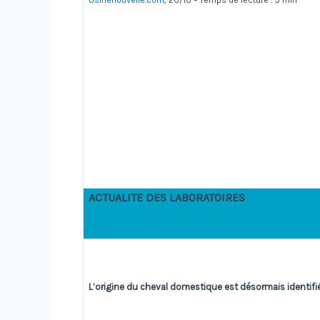
Usinenouvelle.com
, 20/10 – Temps de lecture : 3 min
ACTUALITE DES LABORATOIRES
L’origine du cheval domestique est désormais identifi