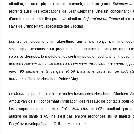
attention, un autre pic peut encore survenir, met-il en garde.
Sciences et 
reprend aussi les explications de Jean-Stéphane Dhersin concernant l’at
d’une immunité collective par la vaccination.
Aujourd’hui en France
cite à c
l’avis de Bruno Pitard, spécialiste des vaccins.
Les Echos
présentent un algorithme qui a été conçu par une équ
scientifiques lyonnais pour produire une estimation du taux de reproduc
selon les données, le modèle et les contraintes qu’on souhaite lui imposer. 
pouvons calculer des estimations tous les soirs, en environ trois heures, p
pays, 96 départements français et 50 Etats américains sur un ordinat
bureau
», affirme le chercheur Patrice Abry.
Le Monde
se penche à son tour sur les travaux des chercheurs Gianluca Ma
Arnout van de Rijt concernant l’utilisation des réseaux de contacts pour lo
les « super-contaminateurs ». Enfin,
Midi Libre
et
LCI
rappellent que la
autorité de santé (HAS) ne s’est pas encore prononcée sur la fiabilité d
EasyCov, développé par le CHU de Montpellier.