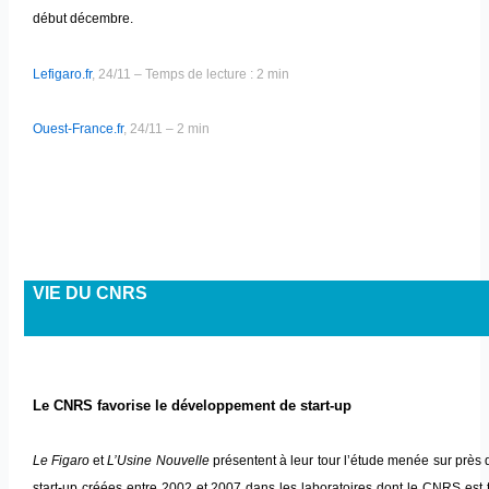
début décembre.
Lefigaro.fr
, 24/11 – Temps de lecture : 2 min
Ouest-France.fr
, 24/11 – 2 min
VIE DU CNRS
Le CNRS favorise le développement de start-up
Le Figaro
et
L’Usine Nouvelle
présentent à leur tour l’étude menée sur près
start-up créées entre 2002 et 2007 dans les laboratoires dont le CNRS est t