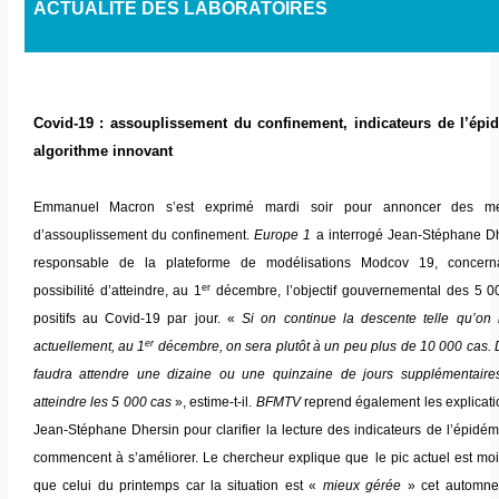
ACTUALITE DES LABORATOIRES
Covid-19 : assouplissement du confinement, indicateurs de l’épi
algorithme innovant
Emmanuel Macron s’est exprimé mardi soir pour annoncer des me
d’assouplissement du confinement.
Europe 1
a interrogé Jean-Stéphane Dh
responsable de la plateforme de modélisations Modcov 19, concern
er
possibilité d’atteindre, au 1
décembre, l’objectif gouvernemental des 5 0
positifs au Covid-19 par jour. «
Si on continue la descente telle qu’on l
er
actuellement, au 1
décembre, on sera plutôt à un peu plus de 10 000 cas. 
faudra attendre une dizaine ou une quinzaine de jours supplémentaire
atteindre les 5 000 cas
», estime-t-il.
BFMTV
reprend également les explicati
Jean-Stéphane Dhersin pour clarifier la lecture des indicateurs de l’épidém
commencent à s’améliorer. Le chercheur explique que
le pic actuel est moi
que celui du printemps car la situation est «
mieux gérée
» cet automne