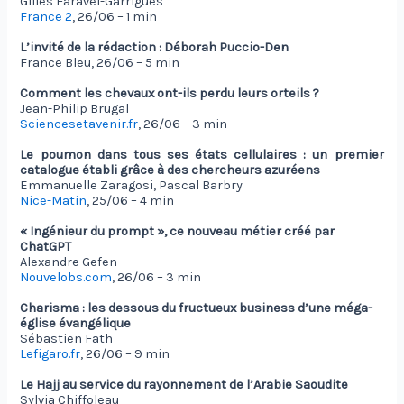
Gilles Faravel-Garrigues
France 2
, 26/06 – 1 min
L’invité de la rédaction : Déborah Puccio-Den
France Bleu, 26/06 – 5 min
Comment les chevaux ont-ils perdu leurs orteils ?
Jean-Philip Brugal
Sciencesetavenir.fr
, 26/06 – 3 min
Le poumon dans tous ses états cellulaires : un premier
catalogue établi grâce à des chercheurs azuréens
Emmanuelle Zaragosi, Pascal Barbry
Nice-Matin
, 25/06 – 4 min
« Ingénieur du prompt », ce nouveau métier créé par
ChatGPT
Alexandre Gefen
Nouvelobs.com
, 26/06 – 3 min
Charisma : les dessous du fructueux business d’une méga-
église évangélique
Sébastien Fath
Lefigaro.fr
, 26/06 – 9 min
Le Hajj au service du rayonnement de l’Arabie Saoudite
Sylvia Chiffoleau