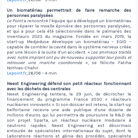
Un biomatériau permettrait de faire remarche des
personnes paralysées
Le Point
a rencontré l’équipe qui a développé un biomatériau
pour réparer la moelle épinière des personnes paralysées,
et qui a pour cela été sélectionnée dans le palmarès des
inventeurs 2023 du magazine. Fondée en mars 2019, la
start-up Medjeduse développe un biomatériau – EGID –
capable de combler la cavité dans le système nerveux créée
par une lésion à la suite d’un accident. «
Les animaux traités
avec notre implant ont pu de nouveau supporter leur poids et
retrouver une marche coordonnée
», se félicite Fatiha
Nothias-Chahir.
Lepoint.fr
, 26/06 – 4 min
Neext Engineering défend son petit réacteur fonctionnant
avec les déchets des centrales
Neext Engineering tentera, le 29 juin, de décrocher le
financement du programme France 2030 « réacteurs
nucléaires innovants ». Si son dossier est retenu, la start-up
belfortaine recevra une aide publique d’une dizaine de
millions d’euros qui lui permettra de poursuivre la R&D de
son projet Sparta, un réacteur nucléaire modulaire à
neutrons rapides. Neext Engineering est désormais
entourée de spécialistes internationaux du sujet, dont le
Laboratoire réactions et génie des procédés, spécialiste