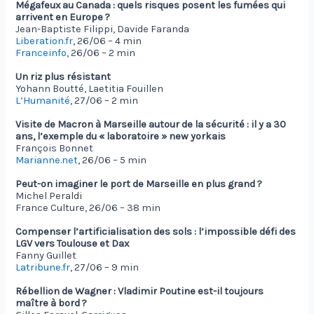
Mégafeux au Canada : quels risques posent les fumées qui
arrivent en Europe ?
Jean-Baptiste Filippi, Davide Faranda
Liberation.fr
, 26/06 – 4 min
Franceinfo
, 26/06 – 2 min
Un riz plus résistant
Yohann Boutté, Laetitia Fouillen
L’Humanité
, 27/06 – 2 min
Visite de Macron à Marseille autour de la sécurité : il y a 30
ans, l’exemple du « laboratoire » new yorkais
François Bonnet
Marianne.net
, 26/06 – 5 min
Peut-on imaginer le port de Marseille en plus grand ?
Michel Peraldi
France Culture, 26/06 – 38 min
Compenser l’artificialisation des sols : l’impossible défi des
LGV vers Toulouse et Dax
Fanny Guillet
Latribune.fr
, 27/06 – 9 min
Rébellion de Wagner : Vladimir Poutine est-il toujours
maître à bord ?