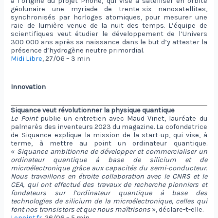
à l’origine du projet Phone, qui vise à satelliser en orbite
géolunaire une myriade de trente-six nanosatellites,
synchronisés par horloges atomiques, pour mesurer une
raie de lumière venue de la nuit des temps. L’équipe de
scientifiques veut étudier le développement de l’Univers
300 000 ans après sa naissance dans le but d’y attester la
présence d’hydrogène neutre primordial.
Midi Libre
, 27/06 – 3 min
Innovation
Siquance veut révolutionner la physique quantique
Le Point
publie un entretien avec Maud Vinet, lauréate du
palmarès des inventeurs 2023 du magazine. La cofondatrice
de Siquance explique la mission de la start-up, qui vise, à
terme, à mettre au point un ordinateur quantique.
«
Siquance ambitionne de développer et commercialiser un
ordinateur quantique à base de silicium et de
microélectronique grâce aux capacités du semi-conducteur.
Nous travaillons en étroite collaboration avec le CNRS et le
CEA, qui ont effectué des travaux de recherche pionniers et
fondateurs sur l’ordinateur quantique à base des
technologies de silicium de la microélectronique, celles qui
font nos transistors et que nous maîtrisons
», déclare-t-elle.
Lepoint.fr
, 26/06 – 5 min