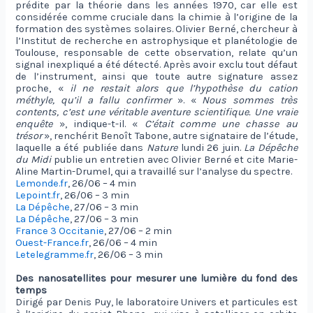
prédite par la théorie dans les années 1970, car elle est
considérée comme cruciale dans la chimie à l’origine de la
formation des systèmes solaires. Olivier Berné, chercheur à
l’Institut de recherche en astrophysique et planétologie de
Toulouse, responsable de cette observation, relate qu’un
signal inexpliqué a été détecté. Après avoir exclu tout défaut
de l’instrument, ainsi que toute autre signature assez
proche, «
il ne restait alors que l’hypothèse du cation
méthyle, qu’il a fallu confirmer
». «
Nous sommes très
contents, c’est une véritable aventure scientifique. Une vraie
enquête
», indique-t-il. «
C’était comme une chasse au
trésor
», renchérit Benoît Tabone, autre signataire de l’étude,
laquelle a été publiée dans
Nature
lundi 26 juin.
La Dépêche
du Midi
publie un entretien avec Olivier Berné et cite Marie-
Aline Martin-Drumel, qui a travaillé sur l’analyse du spectre.
Lemonde.fr
, 26/06 – 4 min
Lepoint.fr
, 26/06 – 3 min
La Dépêche
, 27/06 – 3 min
La Dépêche
, 27/06 – 3 min
France 3 Occitanie
, 27/06 – 2 min
Ouest-France.fr
, 26/06 – 4 min
Letelegramme.fr
, 26/06 – 3 min
Des nanosatellites pour mesurer une lumière du fond des
temps
Dirigé par Denis Puy, le laboratoire Univers et particules est