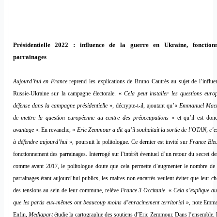
Présidentielle 2022 : influence de la guerre en Ukraine, fonction
parrainages
Aujourd’hui en France
reprend les explications de Bruno Cautrès au sujet de l’influe
Russie-Ukraine sur la campagne électorale. «
Cela peut installer les questions euro
défense dans la campagne présidentielle
», décrypte-t-il, ajoutant qu’«
Emmanuel Macr
de mettre la question européenne au centre des préoccupations
» et qu’il est do
avantage
». En revanche, «
Eric Zemmour a dit qu’il souhaitait la sortie de l’OTAN, c’est 
à défendre aujourd’hui
», poursuit le politologue. Ce dernier est invité sur
France Ble
fonctionnement des parrainages. Interrogé sur l’intérêt éventuel d’un retour du secret de
comme avant 2017, le politologue doute que cela permette d’augmenter le nombre de 
parrainages étant aujourd’hui publics, les maires non encartés veulent éviter que leur ch
des tensions au sein de leur commune, relève
France 3 Occitanie
. «
Cela s’explique aus
que les partis eux-mêmes ont beaucoup moins d’enracinement territorial
», note Emma
Enfin,
Mediapart
étudie la cartographie des soutiens d’Eric Zemmour. Dans l’ensemble, l