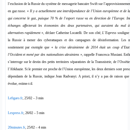
l’exclusion de la Russie du système de messagerie bancaire Swift sur l’approvisionneme
en gaz russe. «
Il y a actuellement une interdépendance de l’Union européenne et de l
qui concerne le gaz, puisque 70 % de l’export russe va en direction de l’Europe. In
échanges affecterait les économies des deux partenaires, qui auraient du mal à
alternatives rapidement
», déclare Catherine Locatelli. De son côté,
L’Express
souligne 
la Russie à mener des cyberattaques et des campagnes de désinformation. Les m
soutiennent par exemple que «
la crise ukrainienne de 2014 était un coup d’Eta
l’Occident et mené par des nationalistes ukrainiens
», rappelle Francesca Musiani. Enf
s’interroge sur le destin des petits territoires séparatistes de la Transnistrie, de l’Ossét
l’Abkhazie. Si le premier est proche de l’Union européenne, les deux derniers sont pres
dépendants de la Russie, indique Jean Radvanyi. A priori, il n’y a pas de raison que 
évolue, estime-t-il.
Lefigaro.fr
, 25/02 – 3 min
Lexpress.fr
, 26/02 – 5 min
20minutes.fr
, 25/02 – 4 min