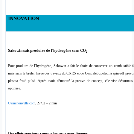
INNOVATION
Sakowin sait produire de l’hydrogène sans CO
2
Pour produire de l’hydrogène, Sakowin a fait le choix de conserver un combustible fos
mais sans le brûler. Issue des travaux du CNRS et de CentraleSupélec, la spin-off prévoit
plasma froid pulsé. Après avoir démontré la preuve de concept, elle vise désormais
optimisé.
Usinenouvelle.com
, 27/02 – 2 min
Des effets spéciaux comme les pros avec Spooqs