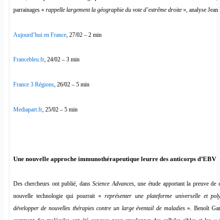
parrainages «
rappelle largement la géographie du vote d’extrême droite
», analyse Jean 
Aujourd’hui en France
, 27/02 – 2 min
Francebleu.fr
, 24/02 – 3 min
France 3 Régions
, 26/02 – 5 min
Mediapart.fr
, 25/02 – 5 min
Une nouvelle approche immunothérapeutique leurre des anticorps d’EBV
Des chercheurs ont publié, dans
Science Advances
, une étude apportant la preuve de 
nouvelle technologie qui pourrait «
représenter une plateforme universelle et pol
développer de nouvelles thérapies contre un large éventail de maladies
». Benoît Gam