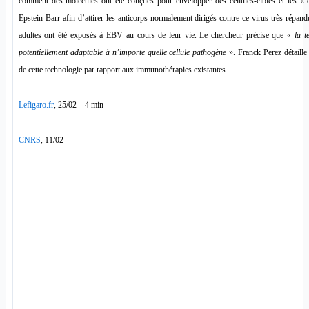
comment des molécules ont été conçues pour envelopper des cellules-cibles et les « 
Epstein-Barr afin d’attirer les anticorps normalement dirigés contre ce virus très répa
adultes ont été exposés à EBV au cours de leur vie. Le chercheur précise que «
la t
potentiellement adaptable à n’importe quelle cellule pathogène
». Franck Perez détaille
de cette technologie par rapport aux immunothérapies existantes.
Lefigaro.fr
, 25/02 – 4 min
CNRS
, 11/02