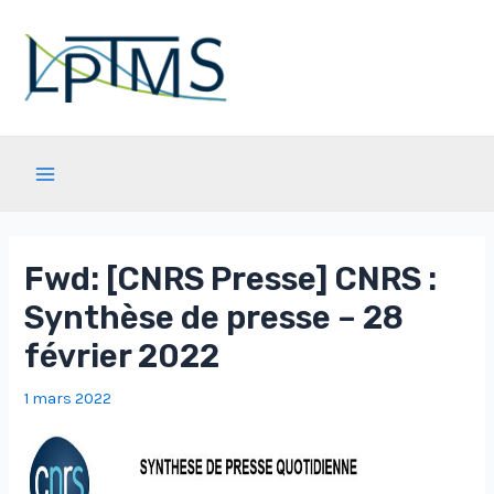
Aller
au
contenu
Main
Menu
Fwd: [CNRS Presse] CNRS :
Synthèse de presse – 28
février 2022
1 mars 2022