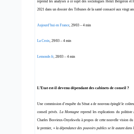
reprend les analyses à ce sujet des sociologues Henri Bergeron et 
2021 dans un dossier des Tribunes de la santé consacré aux vingt ans
Aujourd’hui en France
, 29/03 – 4 min
La Croix
, 29/03 – 4 min
Lemonde.fr
, 28/03 – 4 min
L’Etat est-il devenu dépendant des cabinets de conseil ?
Une commission d’enquête du Sénat a de nouveau épinglé le coûteux
conseil privés.
La Montagne
reprend les explications du politist
Charles Bosvieux-Onyekwelu à propos de cette nouvelle vision du se
le premier, «
la dépendance des pouvoirs publics se lit autant dans l