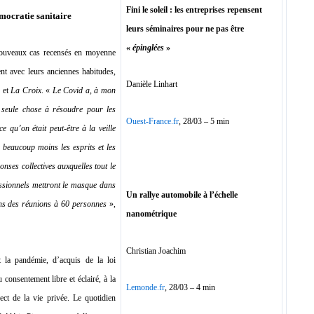
Fini le soleil : les entreprises repensent
émocratie sanitaire
leurs séminaires pour ne pas être
«
épinglées
»
 nouveaux cas recensés en moyenne
nt avec leurs anciennes habitudes,
Danièle Linhart
e
et
La Croix
. «
Le Covid a, à mon
a seule chose à résoudre pour les
Ouest-France.fr
, 28/03 – 5 min
 qu’on était peut-être à la veille
beaucoup moins les esprits et les
nses collectives auxquelles tout le
sessionnels mettront le masque dans
Un rallye automobile à l’échelle
dans des réunions à 60 personnes
»,
nanométrique
Christian Joachim
t la pandémie, d’acquis de la loi
onsentement libre et éclairé, à la
Lemonde.fr
, 28/03 – 4 min
ect de la vie privée. Le quotidien