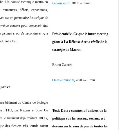
lic. Un comité technique mettra en
Leparisien.fr
, 28/03 – 8 min
 rencontres, débats, expositions,
vre est un partenaire historique de
uvré de concert pour concevoir des
de primaire ou de secondaire
», a
Présidentielle. Ce que le futur meeting
e Centre Est.
géant à La Défense Arena révèle de la
stratégie de Macron
Bruno Cautrès
Ouest-France.fr
, 28/03 – 1 min
grative
veau bâtiment du Centre de biologie
, ou FTTO, par Nexans et Spie. Ce
Toxic Data : comment l’univers de la
ec le bâtiment déjà existant IBCG,
politique sur les réseaux sociaux est
ue des fichiers très lourds soient
devenu un terrain de jeu de toutes les