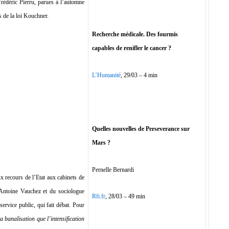
Frédéric Pierru, parues à l’automne
 de la loi Kouchner.
Recherche médicale. Des fourmis
capables de renifler le cancer ?
L’Humanité
, 29/03 – 4 min
Quelles nouvelles de Perseverance sur
Mars ?
Pernelle Bernardi
 recours de l’Etat aux cabinets de
e Antoine Vauchez et du sociologue
Rfi.fr
, 28/03 – 49 min
rvice public, qui fait débat. Pour
a banalisation que l’intensification