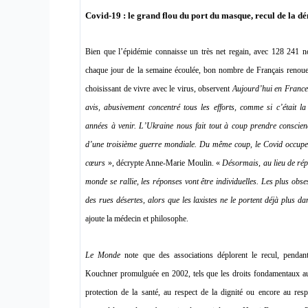
Covid-19 : le grand flou du port du masque, recul de la d
Bien que l’épidémie connaisse un très net regain, avec 128 241
chaque jour de la semaine écoulée, bon nombre de Français renoue
choisissant de vivre avec le virus, observent
Aujourd’hui en Franc
avis, abusivement concentré tous les efforts, comme si c’était l
années à venir. L’Ukraine nous fait tout à coup prendre conscience
d’une troisième guerre mondiale. Du même coup, le Covid occupe 
cœurs
», décrypte Anne-Marie Moulin. «
Désormais, au lieu de répo
monde se rallie, les réponses vont être individuelles. Les plus ob
des rues désertes, alors que les laxistes ne le portent déjà plus 
ajoute la médecin et philosophe.
Le Monde
note que des associations déplorent le recul, pendan
Kouchner promulguée en 2002, tels que les droits fondamentaux au c
protection de la santé, au respect de la dignité ou encore au resp