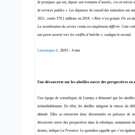
de pratiques qui ont, depuis une trentaine d’années, cru en miroir 
de services publics
». Les dépenses de conseil des ministères ont ain
2021, contre 379,1 millions en 2018. «
Rien n’est gratuit. On est 
La monétisation du service rendu est simplement différée. Cette redev
une porte ouverte vers les conflits d’intérêts
», souligne le second.
Lamontagne.fr
, 28/03 – 4 min
Une découverte sur les abeilles ouvre des perspectives en
Une équipe de scientifiques de Luminy a démontré que les abeilles 
irrémédiablement. En effet, les abeilles intègrent la vitesse du dé
altitude. Elles se retrouvent donc désorientées en présence de m
découverte ouvre des perspectives dans la robotique, notamment dan
drones, indique
La Provence.
Le quotidien
rappelle que c’est égalem