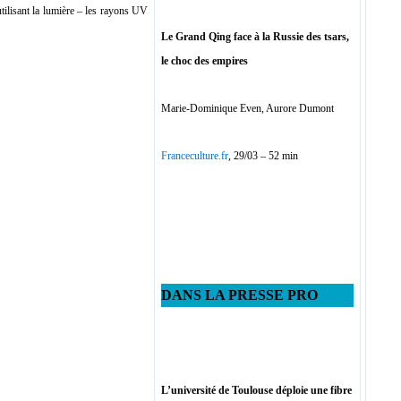
tilisant la lumière – les rayons UV
Le Grand Qing face à la Russie des tsars,
le choc des empires
Marie-Dominique Even, Aurore Dumont
Franceculture.fr
, 29/03 – 52 min
DANS LA PRESSE PRO
L’université de Toulouse déploie une fibre