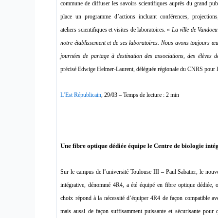
commune de diffuser les savoirs scientifiques auprès du grand pub
place un programme d’actions incluant conférences, projections,
ateliers scientifiques et visites de laboratoires. «
La ville de Vandoeu
notre établissement et de ses laboratoires. Nous avons toujours œ
journées de partage à destination des associations, des élèves 
précisé Edwige Helmer-Laurent, déléguée régionale du CNRS pour l
L’Est Républicain
, 29/03 – Temps de lecture : 2 min
Une fibre optique dédiée équipe le Centre de biologie inté
Sur le campus de l’université Toulouse III – Paul Sabatier, le nou
intégrative, dénommé 4R4, a été équipé en fibre optique dédiée
choix répond à la nécessité d’équiper 4R4 de façon compatible av
mais aussi de façon suffisamment puissante et sécurisante pour q