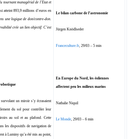
du tournant managérial de l’Etat et
si atteint 893,9 millions d’euros en
Le bilan carbone de l’astronomie
dans une logique de don/contre-don.
abilité crée un lien objectif. C’est
Jürgen Knödlseder
Franceculture.fr
, 29/03 – 5 min
En Europe du Nord, les éoliennes
 robotique
affectent peu les milieux marins
survolant un miroir s’y écrasaient
Nathalie Niquil
filement du sol pour contrôler leur
iroirs au sol et au plafond. Cette
Le Monde
, 29/03 – 6 min
s les dispositifs de navigation de
ent à Luminy qu’a été mis au point,