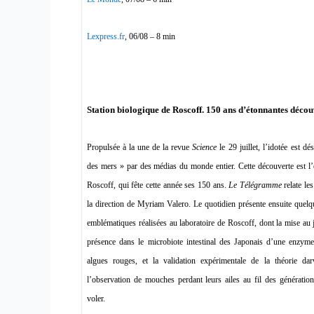
Lexpress.fr
, 06/08 – 8 min
Station biologique de Roscoff. 150 ans d’étonnantes déco
Propulsée à la une de la revue
Science
le 29 juillet, l’idotée
est dé
des mers » par des médias du monde entier. Cette découverte est l’
Roscoff, qui fête cette année ses 150 ans.
Le Télégramme
relate le
la direction de Myriam Valero. Le quotidien présente ensuite quelq
emblématiques réalisées au laboratoire de Roscoff, dont la mise au jo
présence dans le microbiote intestinal des Japonais d’une enzyme
algues rouges, et la validation expérimentale de la théorie da
l’observation de mouches perdant leurs ailes au fil des génératio
voler.