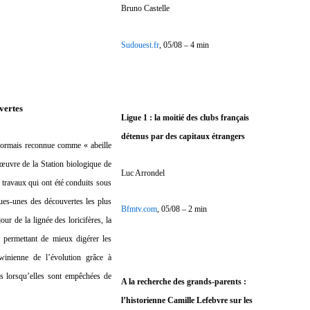
Bruno Castelle
Sudouest.fr
, 05/08 – 4 min
uvertes
Ligue 1 : la moitié des clubs français
détenus par des capitaux étrangers
sormais reconnue comme « abeille
œuvre de la Station biologique de
Luc Arrondel
s travaux qui ont été conduits sous
ues-unes des découvertes les plus
Bfmtv.com
, 05/08 – 2 min
ur de la lignée des loricifères, la
 permettant de mieux digérer les
rwinienne de l’évolution grâce à
ns lorsqu’elles sont empêchées de
A la recherche des grands-parents :
l’historienne Camille Lefebvre sur les