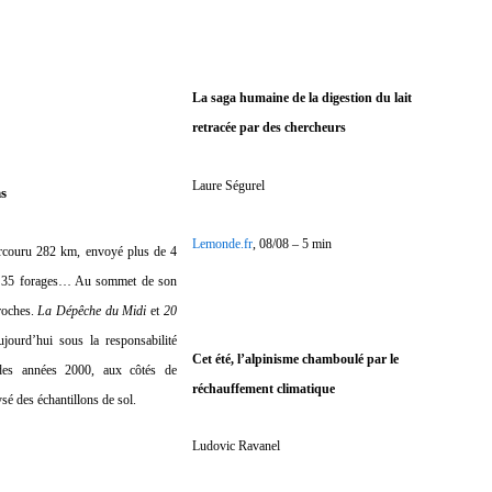
La saga humaine de la digestion du lait
retracée par des chercheurs
Laure Ségurel
ns
Lemonde.fr
, 08/08 – 5 min
parcouru 282 km, envoyé plus de 4
ué 35 forages… Au sommet de son
roches.
La Dépêche du Midi
et
20
ujourd’hui sous la responsabilité
Cet été, l’alpinisme chamboulé par le
 des années 2000, aux côtés de
réchauffement climatique
ysé des échantillons de sol.
Ludovic Ravanel