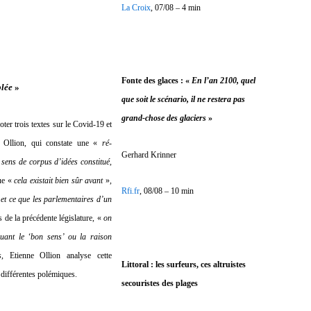
La Croix
, 07/08 – 4 min
Fonte des glaces : «
En l’an 2100, quel
blée
»
que soit le scénario, il ne restera pas
grand-chose des glaciers
»
ter trois textes sur le Covid-19 et
e Ollion, qui constate une «
ré-
Gerhard Krinner
 sens de corpus d’idées constitué,
que «
cela existait bien sûr avant
»,
Rfi.fr
, 08/08 – 10 min
 et ce que les parlementaires d’un
 de la précédente législature, «
on
quant le ‘bon sens’ ou la raison
s
, Etienne Ollion analyse cette
Littoral : les surfeurs, ces altruistes
 différentes polémiques.
secouristes des plages