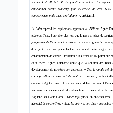
la canicule de 2003 et celle d’aujourd’hui seront des étés moyens en
caniculaires seront beaucoup plus au-dessus de cela. D’où 
comportement mais aussi de s’adapter
», prévient-il.
Le Point
reprend les explications apportées à l’
AFP
par Agnès Duc
préserver l’eau. Pour aller plus loin que la mise en place de restric
progressive de l’eau peut être mise en œuvre
», suggère l’experte, 
de «
quotas
» en eau par utilisateur, le choix de cultures agricoles
consommation de viande, l’irrigation à la surface du sol plutôt que par
eaux usées. Agnès Ducharne doute que la solution des retenue
développement du nucléaire soit approprié. «
Tout le monde doit fa
car le problème se retrouve à de nombreux niveaux
», déclare-t-ell
également Agathe Euzen. Les chercheurs Mihail Barboiu et Bern
leur avis sur les usines de dessalinisation, à l’instar de celle qui
Rogliano, en Haute-Corse.
France Info
publie un entretien avec B
nécessité de stocker l’eau «
dans les sols
» et non plus «
en surface
»