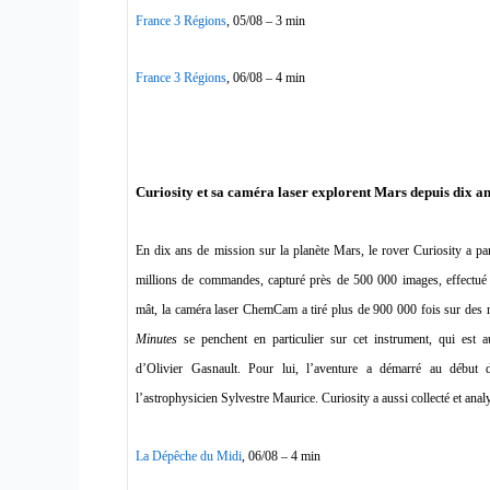
France 3 Régions
, 05/08 – 3 min
France 3 Régions
, 06/08 – 4 min
Curiosity et sa caméra laser explorent Mars depuis dix a
En dix ans de mission sur la planète Mars, le rover Curiosity a 
millions de commandes, capturé près de 500 000 images, effect
mât, la caméra laser ChemCam a tiré plus de 900 000 fois sur des 
Minutes
se penchent en particulier sur cet instrument, qui est a
d’Olivier Gasnault. Pour lui, l’aventure a démarré au début
l’astrophysicien Sylvestre Maurice. Curiosity a aussi collecté et anal
La Dépêche du Midi
, 06/08 – 4 min