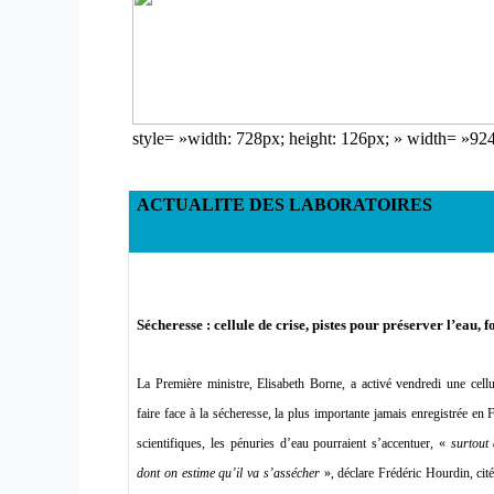
style= »width: 728px; height: 126px; » width= »92
ACTUALITE DES LABORATOIRES
Sécheresse : cellule de crise, pistes pour préserver l’eau, 
La Première ministre, Elisabeth Borne, a activé vendredi une cellul
faire face à la sécheresse, la plus importante jamais enregistrée en
scientifiques, les pénuries d’eau pourraient s’accentuer, «
surtout
dont on estime qu’il va s’assécher
», déclare Frédéric Hourdin, ci