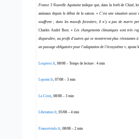
France 3 Nouvelle Aquitaine
indique que, dans la forêt de Chizé, le
animaux depuis le début de la saison. «
C’est une situation assez e
souffrent ; dans les massifs forestiers, il n’y a pas de marre pe
Charles André Bost. «
Les changements climatiques sont très ra
disparaître, au profit d’autres qui se montreront plus résistantes à
un passage obligatoire pour l’adaptation de l’écosystème
», ajoute 
Lexpress.fr
, 08/08 – Temps de lecture : 4 min
Lepoint.fr
, 07/08 – 3 min
La Croix
, 08/08 – 3 min
Liberation.fr
, 05/08 – 4 min
Francetvinfo.fr
, 08/08 – 2 min