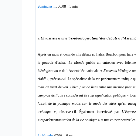
20minutes.fr
, 06/08 – 3 min
«
On assiste à une ‘ré-idéologisation’ des débats à l’Assem
Après un mois et demi de vifs débats au Palais Bourbon pour faire vo
le pouvoir d’achat,
Le Monde
publie un entretien avec Etienn
idéologisation
» de l’Assemblée nationale. «
J’entends idéologie au
établi
», précise-t-il. Le spécialiste de la vie parlementaire indique 
mais on vient de voir «
bien plus de liens entre une mesure précise
camp ou de l’autre considèrent être sa signification politique
». Lors
faisait de la politique moins sur le mode des idées qu’en invo
technique
», observe-t-il. Également interviewé par
L’Expres
«
reparlementarisation de la vie politique
» et met en perspective les
Le Monde
, 07/08 – 6 min