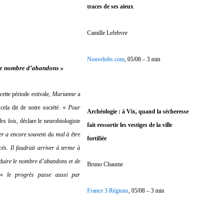
traces de ses aïeux
Camille Lefebvre
Nouvelobs.com
, 05/08 – 3 min
le nombre d’abandons
»
tte période estivale,
Marianne
a
cela dit de notre société. «
Pour
Archéologie : à Vix, quand la sécheresse
des lois
, déclare le neurobiologiste
fait ressortir les vestiges de la ville
ier a encore souvent du mal à être
fortifiée
cés. Il faudrait arriver à terme à
éduire le nombre d’abandons et de
Bruno Chaume
e «
le progrès passe aussi par
France 3 Régions
, 05/08 – 3 min