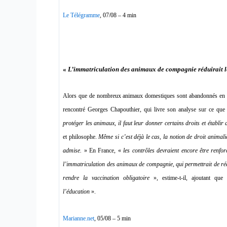
Le Télégramme
, 07/08 – 4 min
«
L’immatriculation des animaux de compagnie réduirait 
Alors que de nombreux animaux domestiques sont abandonnés en ce
rencontré Georges Chapouthier, qui livre son analyse sur ce que 
protéger les animaux, il faut leur donner certains droits et établir 
et philosophe.
Même si c’est déjà le cas, la notion de droit animal
admise.
» En France, «
les contrôles devraient encore être renfor
l’immatriculation des animaux de compagnie, qui permettrait de r
rendre la vaccination obligatoire
», estime-t-il, ajoutant qu
l’éducation
».
Marianne.net
, 05/08 – 5 min