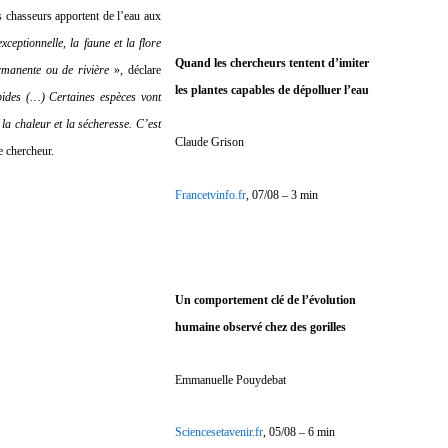
s chasseurs apportent de l’eau aux
xceptionnelle, la faune et la flore
Quand les chercheurs tentent d’imiter
rmanente ou de rivière
», déclare
les plantes capables de dépolluer l’eau
pides (…) Certaines espèces vont
 la chaleur et la sécheresse. C’est
Claude Grison
le chercheur.
Francetvinfo.fr
, 07/08 – 3 min
Un comportement clé de l’évolution
humaine observé chez des gorilles
Emmanuelle Pouydebat
Sciencesetavenir.fr
, 05/08 – 6 min