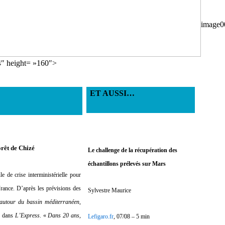
image0
4″ height= »160″>
ET AUSSI…
forêt de Chizé
Le challenge de la récupération des
échantillons prélevés sur Mars
e de crise interministérielle pour
 France. D’après les prévisions des
Sylvestre Maurice
 autour du bassin méditerranéen,
té dans
L’Express
. «
Dans 20 ans,
Lefigaro.fr
, 07/08 – 5 min