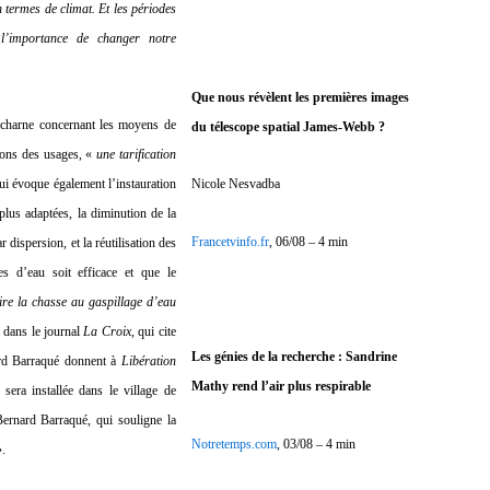
 termes de climat. Et les périodes
l’importance de changer notre
Que nous révèlent les premières images
harne concernant les moyens de
du télescope spatial James-Webb ?
tions des usages, «
une tarification
Nicole Nesvadba
qui évoque également l’instauration
 plus adaptées, la diminution de la
Francetvinfo.fr
, 06/08 – 4 min
 dispersion, et la réutilisation des
s d’eau soit efficace et que le
ire la chasse au gaspillage d’eau
e dans le journal
La Croix
, qui cite
Les génies de la recherche : Sandrine
ard Barraqué donnent à
Libération
Mathy rend l’air plus respirable
 sera installée dans le village de
ernard Barraqué, qui souligne la
Notretemps.com
, 03/08 – 4 min
.