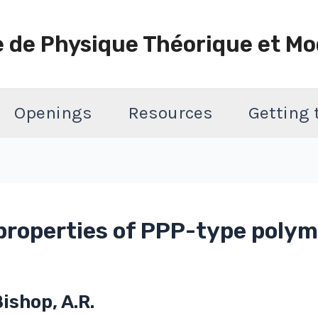
e de Physique Théorique et Mo
Openings
Resources
Getting
 properties of PPP-type poly
Bishop, A.R.