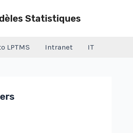
dèles Statistiques
 to LPTMS
Intranet
IT
mers