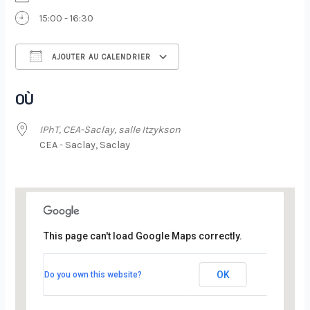
15:00 - 16:30
AJOUTER AU CALENDRIER
Télécharger ICS
Calendrier Google
OÙ
IPhT, CEA-Saclay, salle Itzykson
CEA - Saclay, Saclay
This page can't load Google Maps correctly.
IPhT, CEA-Saclay, salle Itzykson
OK
Do you own this website?
CEA - Saclay - Saclay
Évènements