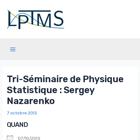
Aller
au
contenu
Main
Menu
Tri-Séminaire de Physique
Statistique : Sergey
Nazarenko
7 octobre 2013
QUAND
07/10/2013