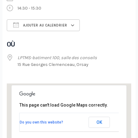
14:30 - 15:30
AJOUTER AU CALENDRIER
Télécharger ICS
Calendrier Google
OÙ
LPTMS-batiment 100, salle des conseils
15 Rue Georges Clemenceau, Orsay
This page can't load Google Maps correctly.
LPTMS-batiment 100, salle des conseils
OK
Do you own this website?
15 Rue Georges Clemenceau - Orsay
Évènements