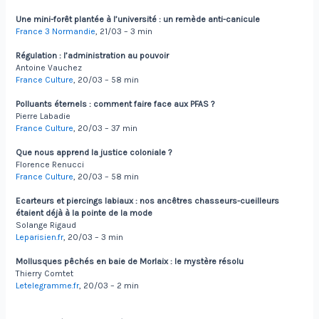
Une mini-forêt plantée à l’université : un remède anti-canicule
France 3 Normandie
, 21/03 – 3 min
Régulation : l’administration au pouvoir
Antoine Vauchez
France Culture
, 20/03 – 58 min
Polluants éternels : comment faire face aux PFAS ?
Pierre Labadie
France Culture
, 20/03 – 37 min
Que nous apprend la justice coloniale ?
Florence Renucci
France Culture
, 20/03 – 58 min
Ecarteurs et piercings labiaux : nos ancêtres chasseurs-cueilleurs
étaient déjà à la pointe de la mode
Solange Rigaud
Leparisien.fr
, 20/03 – 3 min
Mollusques pêchés en baie de Morlaix : le mystère résolu
Thierry Comtet
Letelegramme.fr
, 20/03 – 2 min