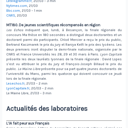
Letelegramme.fr
, 20/03 – 3 min
Nytimes.com
, 21/03
Bbc.com
, 21/03 – 1 min
CNRS
, 20/03
MT180. De jeunes scientifiques récompensés en région
Les Echos
indiquent que, lundi, à Besançon, la finale régionale du
concours Ma thèse en 180 secondes a distingué deux doctorantes et un
doctorant parmi dix participants. Chloé Mercier a reçu le prix du public,
Bertrand Kaczmarek le prix du jury et Raniya Ketfi le prix des lycéens. Les
deux premiers iront disputer la demi-finale nationale, organisée par le
CNRS et France Universités les 28, 29 et 30 mars à Paris.
Lyon Capitale
présente les deux lauréats lyonnais de la finale régionale : David Lopes
s’est vu attribuer le prix du jury et François-Joseph Billaud le prix du
public.
Le Maine Libre
présente pour sa part quatre jeunes doctorants de
l’université du Mans, parmi les quatorze qui doivent concourir ce jeudi
lors de la finale régionale.
Lesechos.fr
, 21/03 – 2 min
LyonCapitale.fr
, 20/03 – 2 min
Le Maine Libre, 21/03 – 3 min
Actualités des laboratoires
L’IA fait peur aux Français