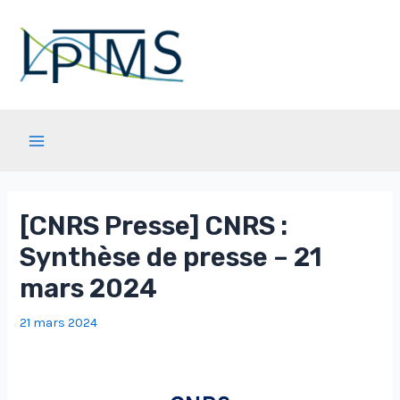
Aller
au
contenu
Main
Menu
[CNRS Presse] CNRS :
Synthèse de presse – 21
mars 2024
21 mars 2024