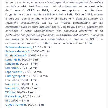
sciences. «
Je ne pensais pas l’avoir, quand je vois la qualité des autres
lauréats
», a-t-il réagi. Ses travaux lui ont notamment valu une médaille
de bronze du CNRS en 1978, quatre ans après son entrée dans
l’organisme et un an après sa thèse. Antoine Petit, PDG du CNRS, a tenu
à adresser ses félicitations à Michel Talagrand, «
dont les travaux de
recherche exceptionnels ont eu un impact considérable sur les
mathématiques et leurs applications
». Ces travaux ont «
grandement
contribué à notre compréhension des processus aléatoires et en
particulier des processus gaussiens. Ses travaux ont redéfini plusieurs
domaines de la théorie des probabilités
», a précisé le CNRS. La
cérémonie de remise du prix Abel aura lieu à Oslo le 21 mai 2024.
Science-et-vie.com
, 20/03 – 3 min
Scienceetavenir.fr
, 20/03 – 7 min
Pourlascience.fr
, 20/03 – 3 min
Lemonde.fr
, 20/03 – 2 min
Lefigaro.fr
, 20/03 – 1 min
Libération
, 21/03 – 2 min
Leparisien.fr
, 20/03 – 2 min
Huffingtonpost.fr
, 20/03 – 3 min
Les Echos, 21/03 – 1 min
franceinfo
, 20/03 – 1 min
franceinfo
, 20/03 – 3 min
TF1 Info
, 20/03 – 2 min
France Inter
, 20/03 – 4 min
RTL
, 21/03 – 2 min
Ouest-France.fr
, 20/03 – 3 min