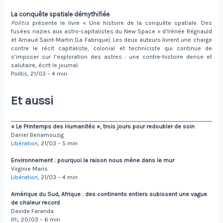
La conquête spatiale démythifiée
Politis
présente le livre « Une histoire de la conquête spatiale. Des
fusées nazies aux astro-capitalistes du New Space » d’Irénée Régnauld
et Arnaud Saint-Martin (La Fabrique). Les deux auteurs livrent une charge
contre le récit capitaliste, colonial et techniciste qui continue de
s’imposer sur l’exploration des astres : une contre-histoire dense et
salutaire, écrit le journal.
Politis, 21/03 – 4 min
Et aussi
« Le Printemps des Humanités », trois jours pour redoubler de soin
Daniel Benamouzig
Libération
, 21/03 – 5 min
Environnement : pourquoi la raison nous mène dans le mur
Virginie Maris
Libération
, 21/03 – 4 min
Amérique du Sud, Afrique : des continents entiers subissent une vague
de chaleur record
Davide Faranda
Rfi
, 20/03 – 6 min