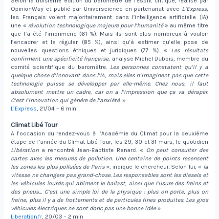
Selon la troisième édition du baromètre de l’esprit critique, réalisé par
OpinionWay et publié par Universcience en partenariat avec
L’Express
,
les Français voient majoritairement dans l’intelligence artificielle (IA)
une «
révolution technologique majeure pour l’humanité
» au même titre
que l’a été l’imprimerie (61 %). Mais ils sont plus nombreux à vouloir
l’encadrer et la réguler (85 %), ainsi qu’à estimer qu’elle pose de
nouvelles questions éthiques et juridiques (77 %). «
Les résultats
confirment une spécificité française
, analyse Michel Dubois, membre du
comité scientifique du baromètre.
Les personnes constatent qu’il y a
quelque chose d’innovant dans l’IA, mais elles n’imaginent pas que cette
technologie puisse se développer par elle-même. Chez nous, il faut
absolument mettre un cadre, car on a l’impression que ça va déraper.
C’est l’innovation qui génère de l’anxiété
. »
L’Express
, 21/04 – 6 min
Climat Libé Tour
A l’occasion du rendez-vous à l’Académie du Climat pour la deuxième
étape de l’année du Climat Libé Tour, les 29, 30 et 31 mars, le quotidien
Libération
a rencontré Jean-Baptiste Renard. «
On peut consulter des
cartes avec les mesures de pollution. Une centaine de points recensent
les zones les plus polluées de Paris
», indique le chercheur. Selon lui, «
la
vitesse ne changera pas grand-chose. Les responsables sont les diesels et
les véhicules lourds qui abîment le ballast, ainsi que l’usure des freins et
des pneus… C’est une simple loi de la physique : plus on porte, plus on
freine, plus il y a de frottements et de particules fines produites. Les gros
véhicules électriques ne sont donc pas une bonne idée
».
Liberation.fr
, 20/03 – 2 min