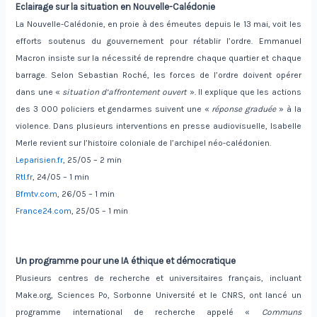
Eclairage sur la situation en Nouvelle-Calédonie
La Nouvelle-Calédonie, en proie à des émeutes depuis le 13 mai, voit les
efforts soutenus du gouvernement pour rétablir l’ordre. Emmanuel
Macron insiste sur la nécessité de reprendre chaque quartier et chaque
barrage. Selon Sebastian Roché, les forces de l’ordre doivent opérer
dans une «
situation d’affrontement ouvert
». Il explique que les actions
des 3 000 policiers et gendarmes suivent une «
réponse graduée
» à la
violence. Dans plusieurs interventions en presse audiovisuelle, Isabelle
Merle revient sur l’histoire coloniale de l’archipel néo-calédonien.
Leparisien.fr
, 25/05 – 2 min
Rtl.fr
, 24/05 – 1 min
Bfmtv.com
, 26/05 – 1 min
France24.com
, 25/05 – 1 min
Un programme pour une IA éthique et démocratique
Plusieurs centres de recherche et universitaires français, incluant
Make.org, Sciences Po, Sorbonne Université et le CNRS, ont lancé un
programme international de recherche appelé «
Communs