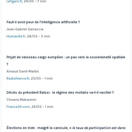
Lefigaro.fr
, 24/05 – 7 min
Faut-il avoir peur de l’intelligence artificielle
?
Jean-Gabriel Ganascia
Humanite.fr
, 26/05 – 5 min
Projet de vaisseau cargo européen : un pas vers la souveraineté spatiale
?
Arnaud Saint-Martin
Radiofrance.fr
, 25/05 – 1 min
Décès du président Raïssi
:
le régime des mollahs va-t-il vaciller
?
Chowra Makaremi
France24.com
, 24/05 – 1 min
Élections en Inde
:
malgré la canicule, «
le taux de participation est dans