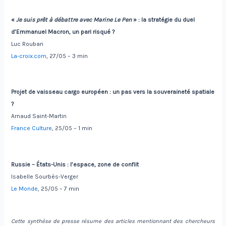
«
Je suis prêt à débattre avec Marine Le Pen
» :
la stratégie du duel
d’Emmanuel Macron, un pari risqué
?
Luc Rouban
La-croix.com
, 27/05 – 3 min
Projet de vaisseau cargo européen : un pas vers la souveraineté spatiale
?
Arnaud Saint-Martin
France Culture
, 25/05 – 1 min
Russie – États-Unis
:
l’espace, zone de conflit
Isabelle Sourbès-Verger
Le Monde
, 25/05 – 7 min
Cette synthèse de presse résume des articles mentionnant des chercheurs