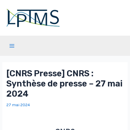
Aller
au
contenu
Main
Menu
[CNRS Presse] CNRS :
Synthèse de presse – 27 mai
2024
27 mai 2024