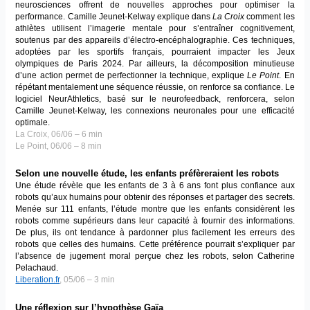
neurosciences offrent de nouvelles approches pour optimiser la
performance. Camille Jeunet-Kelway explique dans
La Croix
comment les
athlètes utilisent l’imagerie mentale pour s’entraîner cognitivement,
soutenus par des appareils d’électro-encéphalographie. Ces techniques,
adoptées par les sportifs français, pourraient impacter les Jeux
olympiques de Paris 2024. Par ailleurs, la décomposition minutieuse
d’une action permet de perfectionner la technique, explique
Le Point
. En
répétant mentalement une séquence réussie, on renforce sa confiance. Le
logiciel NeurAthletics, basé sur le neurofeedback, renforcera, selon
Camille Jeunet-Kelway, les connexions neuronales pour une efficacité
optimale.
La Croix, 06/06 – 6 min
Le Point, 06/06 – 8 min
Selon une nouvelle étude, les enfants préfèreraient les robots
Une étude révèle que les enfants de 3 à 6 ans font plus confiance aux
robots qu’aux humains pour obtenir des réponses et partager des secrets.
Menée sur 111 enfants, l’étude montre que les enfants considèrent les
robots comme supérieurs dans leur capacité à fournir des informations.
De plus, ils ont tendance à pardonner plus facilement les erreurs des
robots que celles des humains. Cette préférence pourrait s’expliquer par
l’absence de jugement moral perçue chez les robots, selon Catherine
Pelachaud.
Liberation.fr
, 05/06 – 3 min
Une réflexion sur l’hypothèse Gaïa