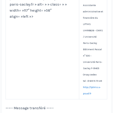
paris-saclay.fr » alt= » » class= » »
Assistante
width= »117″ height= »58″
administrative et
align= »left »>
financière du
LPTMS
UMR8626 – CNRS
/ Université
Paris-Saclay
Bâtiment Pascal
n° 530 –
Université Paris-
Saclay F-91405
Orsay cedex
tel : 01 69 15 73 49
http://lptms.u-
psud.fr
——– Message transféré ——–