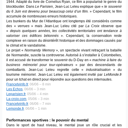
1944. Adapté du livre de Cornelius Ryan, ce film a popularisé le genre du
blockbuster. Dans
Le Parisien
, Jean-Luc Leleu explique que «
le souvenir
du 6 Juin est devenu pour beaucoup celui d’un film.
» Cependant, le film
accumule de nombreuses erreurs historiques.
Les bunkers du Mur de l’Atlantique ont longtemps été considérés comme
des «
verrues
» mais Jean-Luc Leleu cité par
La Croix
observe que
«
depuis quelques années, les collectivités territoriales ont tendance à
valoriser ces édifices bétonnés
». Cependant, la conservation reste
complexe en raison du désintérêt historique et des dommages causés par
le climat et le vandalisme.
Le projet «
Normandy Memory
», un spectacle vivant retraçant la bataille
de Normandie, suscite la controverse. Autorisé à s’installer à Colombelles,
il est accusé de transformer le souvenir du D-Day en «
machine à faire du
business mémoriel pour tour-opérateurs
» par des descendants de
combattants. Jean-Luc Leleu regrette cette «
industrialisation
» du
tourisme mémoriel. Jean-Luc Leleu est également invité par
LeMonde.fr
pour un tchat en direct pour répondre aux questions des internautes.
Francetvinfo.fr
, 06/06 – 8 min
Les Echos
, 06/06 – 3 min
Leparisien.fr
, 05/06 – 4 min
La-croix.com
, 05/06 – 3 min
Francetvinfo.fr
, 06/06 – 7 min
Lemonde.fr
, 06/06 – 1 min
Performances sportives : le pouvoir du mental
Dans le sport de haut niveau, le mental joue un rôle crucial et les