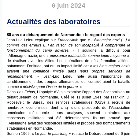
6 juin 2024
Actualités des laboratoires
80 ans du débarquement de Normandie : le regard des experts
Jean-Luc Leleu explique sur
Francetvinfo
que «
L’état-major nazi […] a
commis des erreurs […] en raison de son incapacité à comprendre le
fonctionnement du camp adverse.
» Il souligne la difficulté pour
l’Allemagne nazie, une «
puissance industrielle somme toute moyenne
»,
de rivaliser avec les Alliés. Les opérations de désinformation alliées,
notamment Fortitude, ont eu un impact limité car «
les états-majors nazis
avaient une confiance limitée dans leurs propres services de
renseignement.
» Jean-Luc Leleu note aussi l’importance du
conditionnement des troupes allemandes, qui considéraient la bataille
comme «
décisive pour l’issue de la guerre.
»
Dans
Les Echos
, Hippolyte d’Albis examine l’apport des économistes au
débarquement de Normandie. Créé le 11 juillet 1941 par Franklin D.
Roosevelt, le Bureau des services stratégiques (OSS) a recruté de
nombreux économistes, dont cinq futurs présidents de l’Association
américaine d’économie. Leurs analyses, souvent contraires aux
consensus militaires, ont été déterminantes. Ils ont prouvé que
l’Allemagne avait des ressources limitées et proposé des bombardements
stratégiques en Normandie.
Sorti en 1962, «
Le jour le plus long
» retrace le Débarquement du 6 juin