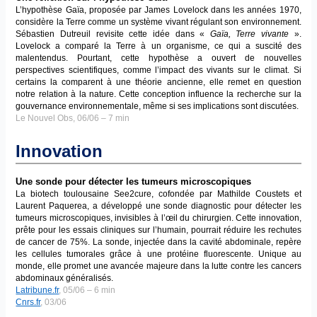
L’hypothèse Gaïa, proposée par James Lovelock dans les années 1970,
considère la Terre comme un système vivant régulant son environnement.
Sébastien Dutreuil revisite cette idée dans «
Gaïa, Terre vivante
».
Lovelock a comparé la Terre à un organisme, ce qui a suscité des
malentendus. Pourtant, cette hypothèse a ouvert de nouvelles
perspectives scientifiques, comme l’impact des vivants sur le climat. Si
certains la comparent à une théorie ancienne, elle remet en question
notre relation à la nature. Cette conception influence la recherche sur la
gouvernance environnementale, même si ses implications sont discutées.
Le Nouvel Obs, 06/06 – 7 min
Innovation
Une sonde pour détecter les tumeurs microscopiques
La biotech toulousaine See2cure, cofondée par Mathilde Coustets et
Laurent Paquerea, a développé une sonde diagnostic pour détecter les
tumeurs microscopiques, invisibles à l’œil du chirurgien. Cette innovation,
prête pour les essais cliniques sur l’humain, pourrait réduire les rechutes
de cancer de 75%. La sonde, injectée dans la cavité abdominale, repère
les cellules tumorales grâce à une protéine fluorescente. Unique au
monde, elle promet une avancée majeure dans la lutte contre les cancers
abdominaux généralisés.
Latribune.fr
, 05/06 – 6 min
Cnrs.fr
, 03/06