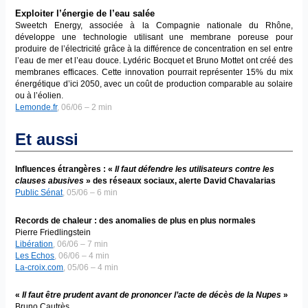
Exploiter l’énergie de l’eau salée
Sweetch Energy, associée à la Compagnie nationale du Rhône,
développe une technologie utilisant une membrane poreuse pour
produire de l’électricité grâce à la différence de concentration en sel entre
l’eau de mer et l’eau douce. Lydéric Bocquet et Bruno Mottet ont créé des
membranes efficaces. Cette innovation pourrait représenter 15% du mix
énergétique d’ici 2050, avec un coût de production comparable au solaire
ou à l’éolien.
Lemonde.fr
, 06/06 – 2 min
Et aussi
Influences étrangères : «
Il faut défendre les utilisateurs contre les
clauses abusives
» des réseaux sociaux, alerte David Chavalarias
Public Sénat
, 05/06 – 6 min
Records de chaleur : des anomalies de plus en plus normales
Pierre Friedlingstein
Libération
, 06/06 – 7 min
Les Echos
, 06/06 – 4 min
La-croix.com
, 05/06 – 4 min
«
Il faut être prudent avant de prononcer l’acte de décès de la Nupes
»
Bruno Cautrès