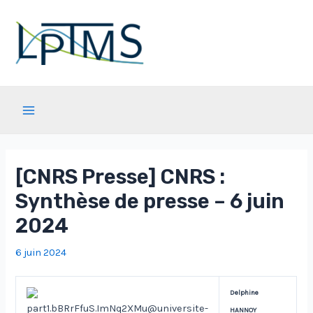
Aller
au
contenu
Main
Menu
[CNRS Presse] CNRS :
Synthèse de presse – 6 juin
2024
6 juin 2024
Delphine
part1.bBRrFfuS.ImNq2XMu@universite-
HANNOY