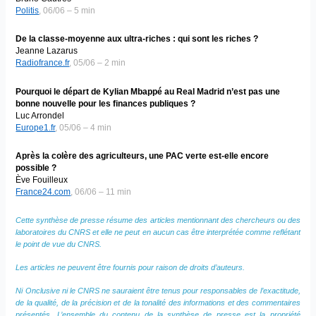
Politis
, 06/06 – 5 min
De la classe-moyenne aux ultra-riches : qui sont les riches ?
Jeanne Lazarus
Radiofrance.fr
, 05/06 – 2 min
Pourquoi le départ de Kylian Mbappé au Real Madrid n’est pas une
bonne nouvelle pour les finances publiques ?
Luc Arrondel
Europe1.fr
, 05/06 – 4 min
Après la colère des agriculteurs, une PAC verte est-elle encore
possible ?
Ève Fouilleux
France24.com
, 06/06 – 11 min
Cette synthèse de presse résume des articles mentionnant des chercheurs ou des
laboratoires du CNRS et elle ne peut en aucun cas être interprétée comme reflétant
le point de vue du CNRS.
Les articles ne peuvent être fournis pour raison de droits d’auteurs.
Ni Onclusive ni le CNRS ne sauraient être tenus pour responsables de l’exactitude,
de la qualité, de la précision et de la tonalité des informations et des commentaires
présentés. L’ensemble du contenu de la synthèse de presse est la propriété