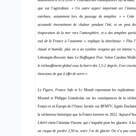
que sur l’agriculture. «
Un autre aspect important est l’intensif
extrêmes, notamment lors du passage de tempêtes.
» «
Cette
accumulé énormément de chaleur pendant l’été, et on peut do
évaporation de la mer vers l’atmosphère, et a des tempêtes partic
sud de la France à l’automne
», explique la chercheuse. «
Plus l
chaud et humide, plus on a un système orageux qui est intense
»,
Lebeaupin-Brossier dans
Le Huffington Post
. Selon Caroline Mulle
le réchauffement global sous la barre des 1,5-2 degrés, il est cruci
émissions de gaz à effet de serre
».
Le Figaro
,
France Info
et
Le Monde
reprennent les explications
Morand et Philippe Grandcolas sur les conséquences de la séchere
France et en Europe de l’Ouest. Invitée sur
BFMTV
, Agnès Ducharne
la sécheresse historique que la France traverse en 2022.
Aujourd’hu
Libéré
citent Christian Vincent, qui s’inquiète pour les glaciers. A l
on risque de perdre 2,50 m, voire 3 m de glacier. On n’a pas connu