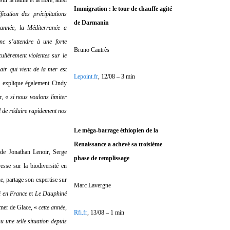
Immigration : le tour de chauffe agité
ication des précipitations
de Darmanin
 année, la Méditerranée a
nc s’attendre à une forte
Bruno Cautrès
ulièrement violentes sur le
’air qui vient de la mer est
Lepoint.fr
, 12/08 – 3 min
 explique également Cindy
r, «
si nous voulons limiter
al de réduire rapidement nos
Le méga-barrage éthiopien de la
Renaissance a achevé sa troisième
 de Jonathan Lenoir, Serge
phase de remplissage
sse sur la biodiversité en
, partage son expertise sur
Marc Lavergne
i en France
et
Le Dauphiné
a mer de Glace, «
cette année,
Rfi.fr
, 13/08 – 1 min
 une telle situation depuis