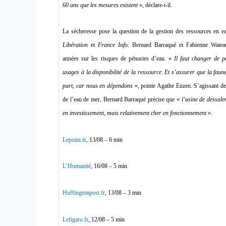
60 ans que les mesures existent
», déclare-t-il.
La sécheresse pose la question de la gestion des ressources en e
Libération
et
France Info
. Bernard Barraqué et Fabienne Wateau
années sur les risques de pénuries d’eau. «
Il faut changer de 
usages à la disponibilité de la ressource. Et s’assurer que la faune 
part, car nous en dépendons
», pointe Agathe Euzen. S’agissant de
de l’eau de mer, Bernard Barraqué précise que «
l’usine de dessale
en investissement, mais relativement cher en fonctionnement
».
Lepoint.fr
, 13/08 – 6 min
L’Humanité
, 16/08 – 5 min
Huffingtonpost.fr
, 13/08 – 3 min
Lefigaro.fr
, 12/08 – 5 min