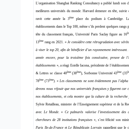
L’organisation Shanghai Ranking Consultancy a publié lundi son c
meilleures universités du monde. Harvard demeure en tête, suivie
ème
ravit cette année la 3
place du podium à Cambridge. La 
établissements dans le Top 100, même s’ils perdent quelques rangs pa
è
tête du classement français, Université Paris Saclay figure au 16
ème
13
rang en 2021. «
Je considère cette rétrogradation avec séréni
à viser le top 20, afin de bénéficier d’un rayonnement intéressant. L
année encore, pour la troisième fois consécutive, preuve de l’e
établissements
», a réagi Estelle Iacona, présidente de l’établisseme
ème
ème
ème
è
& Lettres se classe 40
(38
), Sorbonne Université 43
(35
ème
ème
78
(73
). «
Les classements ne sont évidemment pas l’alpha
devons nous réjouir que nos universités françaises y figurent car 
nos établissements, et cela montre que la culture de la recherche y
Sylvie Retailleau, ministre de l’Enseignement supérieur et de la Re
avec
Le Monde
. «
Ce palmarès valorise l’investissement des 
chercheurs de 28 institutions françaises
», s’est félicité son mini
Paris Ile-de-France
et
Le Républicain Lorrain
rappellent que le c