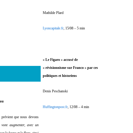
Mathilde Plard
Lyoncapitale.fr
, 15/08 – 5 min
« Le Figaro » accusé de
« révisionnisme sur Franco » par ces
politiques et historiens
Denis Peschanski
eau
Huffingtonpost.fr
, 12/08 – 4 min
r prévient que nous devons
té vont augmenter, avec un
r la faune et la flore, ainsi