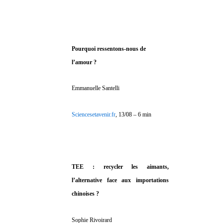
Pourquoi ressentons-nous de
l’amour ?
Emmanuelle Santelli
Sciencesetavenir.fr
, 13/08 – 6 min
TEE : recycler les aimants,
l’alternative face aux importations
chinoises ?
Sophie Rivoirard