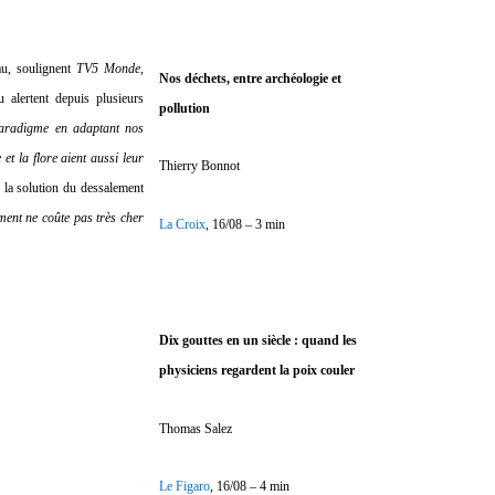
au, soulignent
TV5 Monde
,
Nos déchets, entre archéologie et
 alertent depuis plusieurs
pollution
paradigme en adaptant nos
et la flore aient aussi leur
Thierry Bonnot
 la solution du dessalement
ment ne coûte pas très cher
La Croix
, 16/08 – 3 min
Dix gouttes en un siècle : quand les
physiciens regardent la poix couler
Thomas Salez
Le Figaro
, 16/08 – 4 min