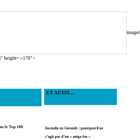
image
6″ height= »170″>
ET AUSSI…
ans le Top 100
Incendie en Gironde : pourquoi il ne
s’agit pas d’un « méga-feu »