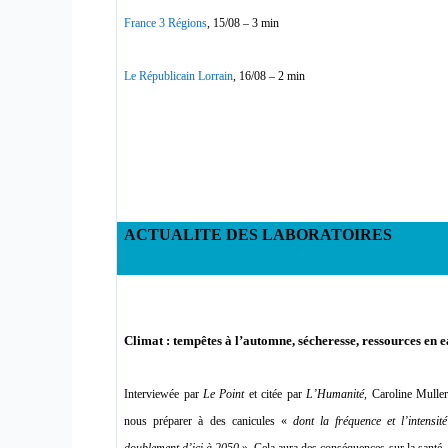
France 3 Régions
, 15/08 – 3 min
Le Républicain Lorrain
, 16/08 – 2 min
ACTUALITE DES LABORATOIRES
Climat : tempêtes à l’automne, sécheresse, ressources en 
Interviewée par
Le Point
et citée par
L’Humanité
, Caroline Mulle
nous préparer à des canicules «
dont la fréquence et l’intensi
doublement d’ici à 2050
». Cela aura des conséquences sur la santé, su