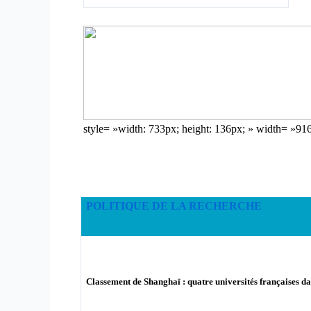
style= »width: 733px; height: 136px; » width= »91
POLITIQUE DE LA RECHERCHE
Classement de Shanghaï : quatre universités françaises d