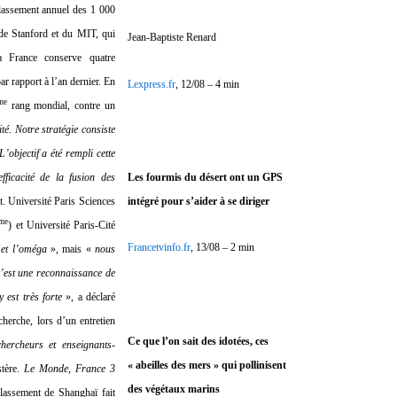
lassement annuel des 1 000
 de Stanford et du MIT, qui
Jean-Baptiste Renard
France conserve quatre
r rapport à l’an dernier. En
Lexpress.fr
, 12/08 – 4 min
me
rang mondial, contre un
té. Notre stratégie consiste
’objectif a été rempli cette
Les fourmis du désert ont un GPS
fficacité de la fusion des
intégré pour s’aider à se diriger
nt. Université Paris Sciences
me
) et Université Paris-Cité
Francetvinfo.fr
, 13/08 – 2 min
 et l’oméga
», mais «
nous
c’est une reconnaissance de
 est très forte
», a déclaré
cherche, lors d’un entretien
Ce que l’on sait des idotées, ces
chercheurs et enseignants-
« abeilles des mers » qui pollinisent
stère.
Le Monde
,
France 3
des végétaux marins
lassement de Shanghaï fait