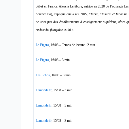
débat en France. Alessia Lefébure, autrice en 2020 de l’ouvrage Le
Science Po), explique que «
le CNRS, l’Inria, l’Inserm et Inrae ne
ne sont pas des établissements d’enseignement supérieur, alors q
recherche française est là
».
Le Figaro
, 16/08 – Temps de lecture : 2 min
Le Figaro
, 16/08 – 3 min
Les Echos
, 16/08 – 3 min
Lemonde.fr
, 15/08 – 5 min
Lemonde.fr
, 15/08 – 3 min
Lemonde.fr
, 15/08 – 3 min