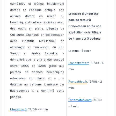
camélidés et d’ânes. Initialement
datées de l’époque antique, ces
Le navire d’Under the
œuvres datent en réalité du
pole de retour à
Néolithique et ont été réalisées avec
Concarneau après une
des outils en pierre. L’équipe de
expédition scientifique
Guillaume Charloux, en collaboration
de 4 ans sur 3 océans
avec l’Institut Max-Planck en
Allemagne et l’université du Roi-
Laetitia Hédouin
Saoud en Arabie Saoudite, a
démontré que le site a été occupé
Francetvinfo.fr
, 18/09 – 4
entre -5600 et -5200 grâce aux
min
pointes de flèches néolithiques
retrouvées sur place et à une
Francebleu.fr
, 19/09 – 2
datation au carbone. L’analyse par
min
fluorescence X a confirmé cette
période.
Parismatch.com
, 19/09
– 7 min
Liberation.fr
, 19/09 – 4 min