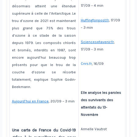
17/09 – 4 min
désormais atteint une étendue
supérieure à celle de l’Antarctique. Le
Huffingtonpost.fr
, 17/09
trou d’ozone de 2021 est maintenant
– 3 min
plus grand que 75% des trous
d’ozone à ce stade de la saison
Sciencesetavenir.fr
,
depuis 1979. Les composés chlorés
17/09 – 3 min
et bromés, interdits en 1987, sont
encore aujourd’hui beaucoup trop
Cnrs.fr
, 16/09
présents pour que le trou de la
couche d’ozone se résorbe
totalement, explique Sophie Godin-
Beekmann.
Elle analyse les paroles
des survivants des
Aujourd’hui en France
, 20/09 – 3 min
attentats du 13-
Novembre
Armelle Vautrot
Une carte de France du Covid-19