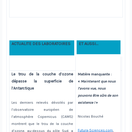
ACTUALITE DES LABORATOIRES
ET AUSSI…
Le trou de la couche d’ozone
Matière manquante :
dépasse la superficie de
«
Maintenant que nous
l’Antarctique
l’avons vue, nous
pouvons être sûrs de son
Les derniers relevés dévoilés par
existence !
»
l’observatoire européen de
Nicolas Bouché
l’atmosphère Copernicus (CAMS)
montrent que le trou de la couche
Futura-Sciences.com
,
d’ozone, au-dessus du pôle Sud, a