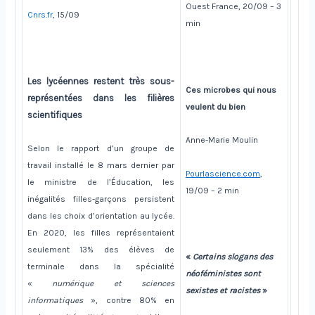
Ouest France, 20/09 – 3
Cnrs.fr
, 15/09
min
Les lycéennes restent très sous-
Ces microbes qui nous
représentées dans les filières
veulent du bien
scientifiques
Anne-Marie Moulin
Selon le rapport d’un groupe de
travail installé le 8 mars dernier par
Pourlascience.com
,
le ministre de l’Éducation, les
19/09 – 2 min
inégalités filles-garçons persistent
dans les choix d’orientation au lycée.
En 2020, les filles représentaient
seulement 13% des élèves de
«
Certains slogans des
terminale dans la spécialité
néoféministes sont
«
numérique et sciences
sexistes et racistes
»
informatiques
», contre 80% en