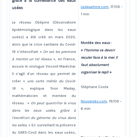
grâce à la surveillance des eaux
Ledauphine.com
, 17/09 –
usées
1 min
Le réseau Obépine (Observatoire
épidémiologique dans les eaux
usées) a été créé en mars 2020,
Montée des eaux :
alors que la crise sanitaire du Covid-
«
l’homme va devoir
19 s’intensifiait. «
On est les premiers
reculer face à la mer. Il
à monter un tel réseau
», en France,
faut absolument
assure le virologue Vincent Maréchal.
organiser le repli
»
Il s’agit d’un réseau qui permet de
créer «
une carte météo du Covid-
Stéphane Costa
19
», explique Yvon Maday,
mathématicien et membre du
Nouvelobs.com
, 19/09 –
réseau : «
On peut quantifier le virus
6 min
dans les eaux usées, grâce à
l’excrétion du génome du virus dans
les selles.
» En surveillant la présence
du SARS-Cov2 dans les eaux usées,