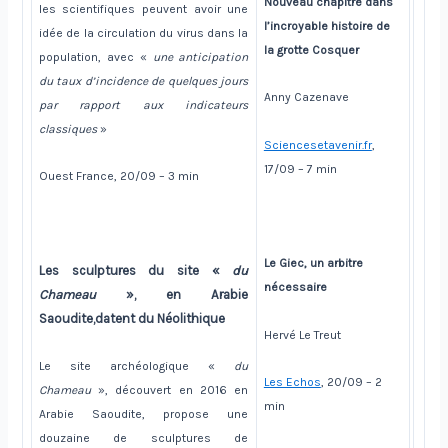
Nouveau chapitre dans
les scientifiques peuvent avoir une
l’incroyable histoire de
idée de la circulation du virus dans la
la grotte Cosquer
population, avec «
une anticipation
du taux d’incidence de quelques jours
Anny Cazenave
par rapport aux indicateurs
classiques
»
Sciencesetavenir.fr
,
17/09 – 7 min
Ouest France, 20/09 – 3 min
Le Giec, un arbitre
Les sculptures du site «
du
nécessaire
Chameau
», en Arabie
Saoudite,
datent du Néolithique
Hervé Le Treut
Le site archéologique «
du
Les Echos
, 20/09 – 2
Chameau
», découvert en 2016 en
min
Arabie Saoudite, propose une
douzaine de sculptures de