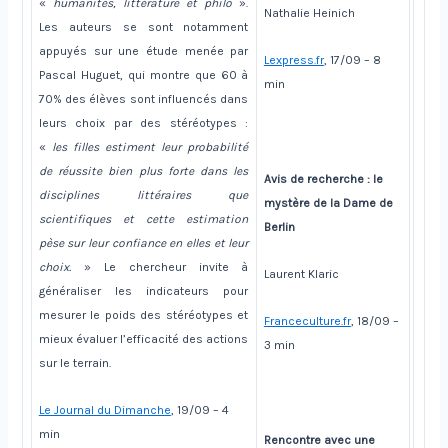
«
humanités, littérature et philo
».
Nathalie Heinich
Les auteurs se sont notamment
appuyés sur une étude menée par
Lexpress.fr
, 17/09 – 8
Pascal Huguet, qui montre que 60 à
min
70% des élèves sont influencés dans
leurs choix par des stéréotypes :
«
les filles estiment leur probabilité
de réussite bien plus forte dans les
Avis de recherche : le
disciplines littéraires que
mystère de la Dame de
scientifiques et cette estimation
Berlin
pèse sur leur confiance en elles et leur
choix.
» Le chercheur invite à
Laurent Klaric
généraliser les indicateurs pour
mesurer le poids des stéréotypes et
Franceculture.fr
, 18/09 –
mieux évaluer l’efficacité des actions
3 min
sur le terrain.
Le Journal du Dimanche
, 19/09 – 4
min
Rencontre avec une