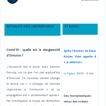
ACTUALITE DES LABORATOIRES
ET AUSSI…
Covid-19 : quelle est la dangerosité
Après l’éviction de Klaus
d’Omicron ?
Kinzler, Vidal appelle à
«
la sérénité
»
L’Humanité
fait le point, avec Etienne
Decroly, sur ce que l’on sait aujourd’hui
Le Figaro
, 23/12 – 3 min
d’Omicron. Ce nouveau variant change
la donne car «
il échappe de manière
importante à l’immunité
» et sa
propagation est «
extrêmement rapide
».
Des microplastiques
Par conséquent, le risque de réinfection
venus des océans