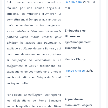
La-croix.com
, 22/12 – 3
Selon une étude – encore non relue –
min
réalisée par une équipe anglo-sud-
africaine, les mutations d’Omicron lui
permettraient d’échapper aux anticorps
mais le rendraient moins dangereux.
Embauche : les
«
Les mutations d’Omicron ont rendu la
Ultramarins
protéine Spike moins efficace pour
systématiquement
pénétrer les cellules des poumons
»,
discriminés
explique au
Figaro
Morgane Bomsel, qui
recommande néanmoins de «
continuer
Yannick L’horty
la campagne de vaccination
».
Le
Télégramme
et
BMFTV
reprennent les
France-Antilles
, 22/12 – 1
explications de Jean-Stéphane Dhersin
min
sur les situations en Afrique du Sud et
au Royaume-Uni.
Par ailleurs,
Le Huffington Post
reprend
Apprendre en
les déclarations de Romy Sauvayre
s’amusant : les jeux
selon lesquelles le vaccin de Pfizer