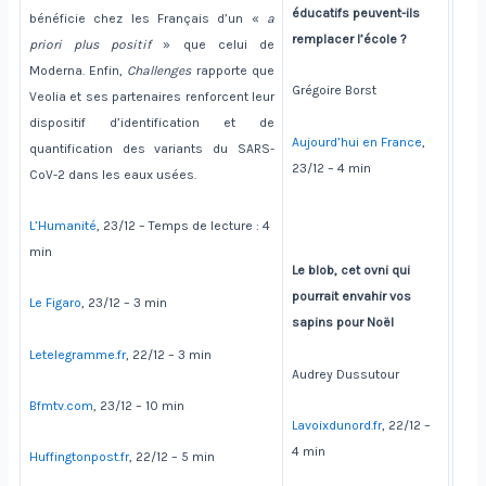
éducatifs peuvent-ils
bénéficie chez les Français d’un «
a
remplacer l’école ?
priori plus positif
» que celui de
Moderna. Enfin,
Challenges
rapporte que
Grégoire Borst
Veolia et ses partenaires renforcent leur
dispositif d’identification et de
Aujourd’hui en France
,
quantification des variants du SARS-
23/12 – 4 min
CoV-2 dans les eaux usées.
L’Humanité
, 23/12 – Temps de lecture : 4
min
Le blob, cet ovni qui
pourrait envahir vos
Le Figaro
, 23/12 – 3 min
sapins pour Noël
Letelegramme.fr
, 22/12 – 3 min
Audrey Dussutour
Bfmtv.com
, 23/12 – 10 min
Lavoixdunord.fr
, 22/12 –
4 min
Huffingtonpost.fr
, 22/12 – 5 min