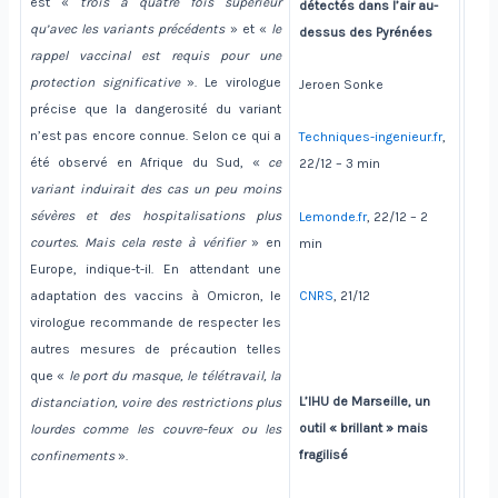
est «
trois à quatre fois supérieur
détectés dans l’air au-
qu’avec les variants précédents
» et «
le
dessus des Pyrénées
rappel vaccinal est requis pour une
protection significative
». Le virologue
Jeroen Sonke
précise que la dangerosité du variant
n’est pas encore connue. Selon ce qui a
Techniques-ingenieur.fr
,
été observé en Afrique du Sud, «
ce
22/12 – 3 min
variant induirait des cas un peu moins
sévères et des hospitalisations plus
Lemonde.fr
, 22/12 – 2
courtes. Mais cela reste à vérifier
» en
min
Europe, indique-t-il. En attendant une
adaptation des vaccins à Omicron, le
CNRS
, 21/12
virologue recommande de respecter les
autres mesures de précaution telles
que «
le port du masque, le télétravail, la
L’IHU de Marseille, un
distanciation, voire des restrictions plus
outil « brillant » mais
lourdes comme les couvre-feux ou les
fragilisé
confinements
».