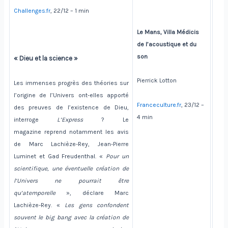
Challenges.fr
, 22/12 – 1 min
Le Mans, Villa Médicis
de l’acoustique et du
son
« Dieu et la science »
Pierrick Lotton
Les immenses progrès des théories sur
l’origine de l’Univers ont-elles apporté
Franceculture.fr
, 23/12 –
des preuves de l’existence de Dieu,
4 min
interroge
L’Express
? Le
magazine reprend notamment les avis
de Marc Lachièze-Rey, Jean-Pierre
Luminet et Gad Freudenthal. «
Pour un
scientifique, une éventuelle création de
l’Univers ne pourrait être
qu’atemporelle
», déclare Marc
Lachièze-Rey. «
Les gens confondent
souvent le big bang avec la création de