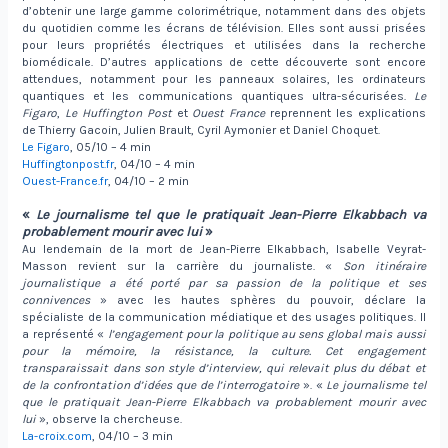
d’obtenir une large gamme colorimétrique, notamment dans des objets
du quotidien comme les écrans de télévision. Elles sont aussi prisées
pour leurs propriétés électriques et utilisées dans la recherche
biomédicale. D’autres applications de cette découverte sont encore
attendues, notamment pour les panneaux solaires, les ordinateurs
quantiques et les communications quantiques ultra-sécurisées.
Le
Figaro
,
Le Huffington Post
et
Ouest France
reprennent les explications
de Thierry Gacoin, Julien Brault, Cyril Aymonier et Daniel Choquet.
Le Figaro
, 05/10 – 4 min
Huffingtonpost.fr
, 04/10 – 4 min
Ouest-France.fr
, 04/10 – 2 min
«
Le journalisme tel que le pratiquait Jean-Pierre Elkabbach va
probablement mourir avec lui
»
Au lendemain de la mort de Jean-Pierre Elkabbach, Isabelle Veyrat-
Masson revient sur la carrière du journaliste. «
Son itinéraire
journalistique a été porté par sa passion de la politique et ses
connivences
» avec les hautes sphères du pouvoir, déclare la
spécialiste de la communication médiatique et des usages politiques. Il
a représenté «
l’engagement pour la politique au sens global mais aussi
pour la mémoire, la résistance, la culture. Cet engagement
transparaissait dans son style d’interview, qui relevait plus du débat et
de la confrontation d’idées que de l’interrogatoire
». «
Le journalisme tel
que le pratiquait Jean-Pierre Elkabbach va probablement mourir avec
lui
», observe la chercheuse.
La-croix.com
, 04/10 – 3 min