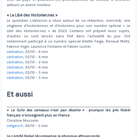
ailleurs un avenir meilleur.
« Le Libé des Historien.nes
»
Le quotidien
Libération
a réuni autour de sa rédaction, mercredi, une
vingtaine d’historiennes et d’historiens pour son numéro spécial « Le
Libé des Historien.nes » de 2023. Certains ont préparé leurs sujets,
d’autres se sont lancés sans filet dans l’actualité du jour. Ont
notamment participé à ce numéro spécial Arlette Farge, Renaud Meltz,
Fabrice Virgili, Laurence Fontaine et Fabien Locher.
Libération
, 05/10 – 4 min
Libération
, 05/10 – 4 min
Libération
, 05/10 – 2 min
Libération
, 05/10 – 4 min
Libération
, 05/10 – 5 min
Libération
, 05/10 – 5 min
Et aussi
«
La fuite des cerveaux n’est pas récente
» : pourquoi les prix Nobel
français n’enseignent plus en France
Christine Musselin
Lefigaro.fr
, 04/10 – 5 min
Le comité Nobel récompense la physique attoseconde