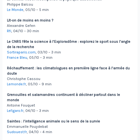
Philippe Balcou
Le Monde
, 05/10 – 5 min
Lit-on de moins en moins ?
Alexandre Gefen
Rfi
, 04/10 – 30 min
Le CNRS fête la science à l’Exploradôme : explorez le sport sous l’angle
de la recherche
Sortiraparis.com
, 03/10 – 3 min
France Bleu
, 05/10 – 3 min
Réchauffement : les climatologues en première ligne face à l’armée du
doute
Christophe Cassou
Lemonde.fr
, 05/10 – 9 min
Grenouilles et salamandres continuent à décliner partout dans le
monde
Antoine Fouquet
Lefigaro.fr
, 04/10 – 3 min
Saintes : l’intelligence animale ou le sens de la survie
Emmanuelle Pouydebat
Sudouest.fr
, 04/10 – 4 min