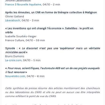
Jérôme Labanowski
France 3 Nouvelle Aquitaine
, 04/10 – 2 min
Après les émeutes, un CNR en forme de thérapie collective à Matignon
Olivier Galland
Liberation.fr
, 04/10 – 3 min
« Les inventions qui ont changé l’économie ». Satellites : le profit en
orbite
Isabelle Sourbès-Verger
France Culture, 04/10 – 59 min
Synode : «
Le diaconat n’est pas une ‘expérience’ mais un véritable
ministère sacré
»
Bruno Dumons
La-croix.com
, 04/10 – 5 min
«
Pour nous, scientifiques, l’autoroute A69 est un de ces projets auxquels
il faut renoncer
»
Nouvelobs.com
, 04/10 – 6 min
Cette synthèse de presse résume des articles mentionnant des chercheurs
ou des laboratoires du CNRS et elle ne peut en aucun cas être interprétée
comme reflétant le point de vue du CNRS.