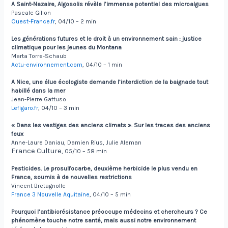
A Saint-Nazaire, Algosolis révèle l’immense potentiel des microalgues
Pascale Gillon
Ouest-France.fr
, 04/10 – 2 min
Les générations futures et le droit à un environnement sain : justice
climatique pour les jeunes du Montana
Marta Torre-Schaub
Actu-environnement.com
, 04/10 – 1 min
A Nice, une élue écologiste demande l’interdiction de la baignade tout
habillé dans la mer
Jean-Pierre Gattuso
Lefigaro.fr
, 04/10 – 3 min
« Dans les vestiges des anciens climats ». Sur les traces des anciens
feux
Anne-Laure Daniau,
Damien Rius, Julie Aleman
France Culture
, 05/10 – 58 min
Pesticides. Le prosulfocarbe, deuxième herbicide le plus vendu en
France, soumis à de nouvelles restrictions
Vincent Bretagnolle
France 3 Nouvelle Aquitaine
, 04/10 – 5 min
Pourquoi l’antibiorésistance préoccupe médecins et chercheurs ? Ce
phénomène touche notre santé, mais aussi notre environnement