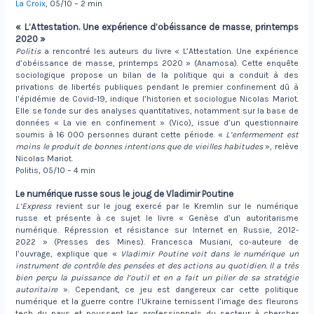
La Croix
, 05/10 – 2 min
« L’Attestation. Une expérience d’obéissance de masse, printemps
2020 »
Politis
a rencontré les auteurs du livre « L’Attestation. Une expérience
d’obéissance de masse, printemps 2020 » (Anamosa). Cette enquête
sociologique propose un bilan de la politique qui a conduit à des
privations de libertés publiques pendant le premier confinement dû à
l’épidémie de Covid-19, indique l’historien et sociologue Nicolas Mariot.
Elle se fonde sur des analyses quantitatives, notamment sur la base de
données « La vie en confinement » (Vico), issue d’un questionnaire
soumis à 16 000 personnes durant cette période. «
L’enfermement est
moins le produit de bonnes intentions que de vieilles habitudes
», relève
Nicolas Mariot.
Politis, 05/10 – 4 min
Le numérique russe sous le joug de Vladimir Poutine
L’Express
revient sur le joug exercé par le Kremlin sur le numérique
russe et présente à ce sujet le livre « Genèse d’un autoritarisme
numérique. Répression et résistance sur Internet en Russie, 2012-
2022 » (Presses des Mines). Francesca Musiani, co-auteure de
l’ouvrage, explique que «
Vladimir Poutine voit dans le numérique un
instrument de contrôle des pensées et des actions au quotidien. Il a très
bien perçu la puissance de l’outil et en a fait un pilier de sa stratégie
autoritaire
». Cependant, ce jeu est dangereux car cette politique
numérique et la guerre contre l’Ukraine ternissent l’image des fleurons
tech du pays et poussent les professionnels du secteur à chercher