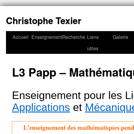
Christophe Texier
Accueil
Enseignement
Recherche
Liens
Galerie
utiles
L3 Papp – Mathématiq
Enseignement pour les L
Applications
et
Mécaniqu
L’enseignement des mathématiques pend